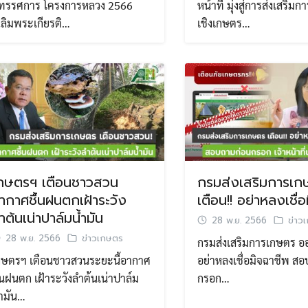
ิทรรศการ โครงการหลวง 2566
หน้าที่ มุ่งสู่การส่งเสริมก
Search
Search
ฉลิมพระเกียรติ…
เชิงเกษตร…
for:
กษตรฯ เตือนชาวสวน
กรมส่งเสริมการเก
ากาศชื้นฝนตกเฝ้าระวัง
เตือน!! อย่าหลงเชื่
ำต้นเน่าปาล์มน้ำมัน
28 พ.ย. 2566
ข่าว
28 พ.ย. 2566
ข่าวเกษตร
กรมส่งเสริมการเกษตร อ
กษตรฯ เตือนชาวสวนระยะนี้อากาศ
อย่าหลงเชื่อมิจฉาชีพ ส
ื้นฝนตก เฝ้าระวังลำต้นเน่าปาล์ม
กรอก…
้ำมัน…