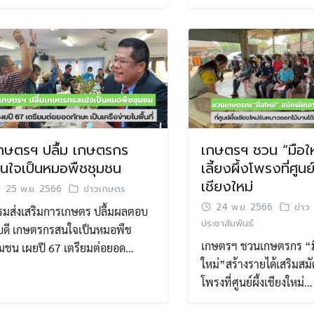
กษตรฯ ปลื้ม เกษตรกร
เกษตรฯ ชวน “มือให
นใจเป็นหมอพืชชุมชน
เลี้ยงผึ้งโพรงที่ศูนย์
เชียงใหม่
25 พ.ย. 2566
ข่าวเกษตร
24 พ.ย. 2566
ข่าว
รมส่งเสริมการเกษตร ปลื้มผลตอบ
ประชาสัมพันธ์
ับดี เกษตรกรสนใจเป็นหมอพืช
เกษตรฯ ชวนเกษตรกร “ม
ุมชน เผยปี 67 เตรียมต่อยอด…
ใหม่”สร้างรายได้เสริมสมัค
โพรงที่ศูนย์ผึ้งเชียงใหม่…