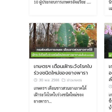
10 ผู้ประกอบการเกษตรอัจฉริยะ ….
น
เ
เกษตรฯ เตือนเฝ้าระวังโรคใบ
เ
ร่วงชนิดใหม่ของยางพารา
อ
ล
30 พ.ย. 2566
ข่าวเกษตร
เกษตรฯ เตือนชาวสวนยางภาคใต้
เฝ้าระวังโรคใบร่วงชนิดใหม่ของ
เ
ยางพารา…
ช
น