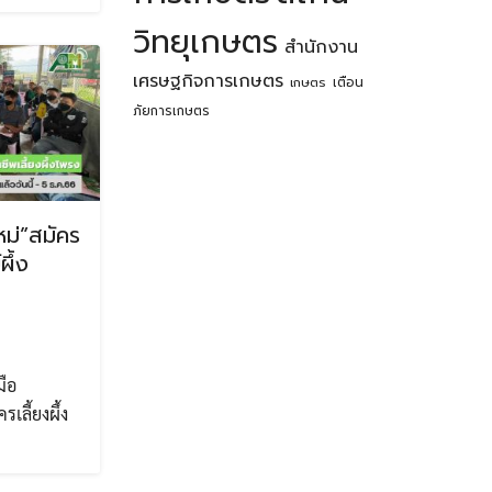
วิทยุเกษตร
สำนักงาน
เศรษฐกิจการเกษตร
เตือน
เกษตร
ภัยการเกษตร
ม่”สมัคร
ผึ้ง
ือ
รเลี้ยงผึ้ง