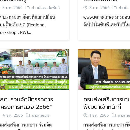
8 ธ.ค. 2566
ข่าวประชาสัมพันธ์
8 ธ.ค. 2566
ข่าวปร
สก.5 สงขลา จัดเวทีแลกเปลี่ยน
www.ตลาดเกษตรกรออนไ
รียนรู้ระดับเขต (Regional
จัดโปรโมชันพิเศษรับปีใ
orkshop : RW)…
สก. ร่วมจัดนิทรรศการ
กรมส่งเสริมการเก
โครงการหลวง 2566”
พัฒนาเจ้าหน้าที่
4 ธ.ค. 2566
ข่าวเกษตร
1 ธ.ค. 2566
ข่าวเก
รมส่งเสริมการเกษตร ร่วมจัด
กรมส่งเสริมการเกษตรพั