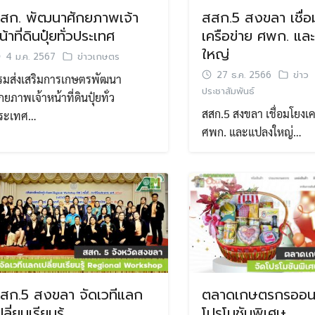
สก. พัฒนาศักยภาพเจ้า
สสก.5 สงขลา เชื่
น้าที่ดินปุ๋ยทั่วประเทศ
เครือข่าย ศพก. แ
ใหญ่
4 ม.ค. 2567
ข่าวเกษตร
27 ธ.ค. 2566
ข่าว
รมส่งเสริมการเกษตรพัฒนา
ประชาสัมพันธ์
กยภาพเจ้าหน้าที่ดินปุ๋ยทั่ว
สสก.5 สงขลา เชื่อมโยงเค
ระเทศ…
ศพก. และแปลงใหญ่…
สก.5 สงขลา จัดเวทีแลก
ตลาดเกษตรกรออนไ
ปลี่ยนเรียนรู้
โปรโมชันพิเศษ