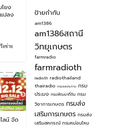
อมโยง
ป้ายกำกับ
ละแปลง
am1386
am1386สถานี
วิทยุเกษตร
รือข่าย
farmradio
farmradioth
radiothailand
radioth
กรม
thairadio
กรมชลประทาน
ประมง
กรม
กรมพัฒนาที่ดิน
กรมส่ง
วิชาการเกษตร
เสริมการเกษตร
กรมส่ง
ลน์ จัด
เสริมสหกรณ์
กรมหม่อนไหม