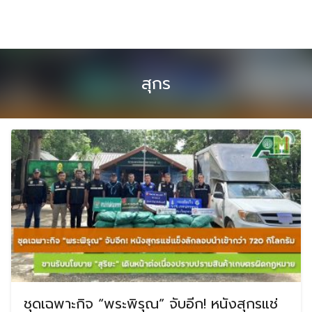
Skip
to
content
สุกร
ชุดเฉพาะกิจ “พระพิรุณ” จับอีก! หนังสุกรแช่