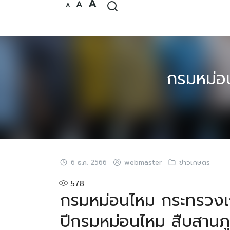
Increase
A
Reset
Decrease
A
Skip
A
font
font
font
size.
size.
to
size.
content
กรมหม่อ
6 ธ.ค. 2566
webmaster
ข่าวเกษตร
578
กรมหม่อนไหม กระทรวงเ
ปีกรมหม่อนไหม สืบสานภู