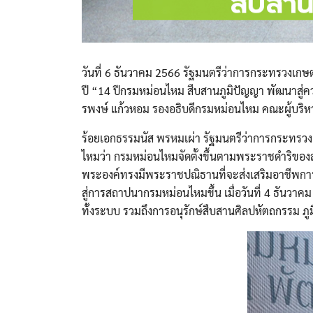
วันที่ 6 ธันวาคม 2566 รัฐมนตรีว่าการกระทรวงเ
ปี “14 ปีกรมหม่อนไหม สืบสานภูมิปัญญา พัฒนาสู่ค
รพงษ์ แก้วหอม รองอธิบดีกรมหม่อนไหม คณะผู้บริหา
ร้อยเอกธรรมนัส พรหมเผ่า รัฐมนตรีว่าการกระทร
ไหมว่า กรมหม่อนไหมจัดตั้งขึ้นตามพระราชดำริของส
พระองค์ทรงมีพระราชปณิธานที่จะส่งเสริมอาชีพการ
สู่การสถาปนากรมหม่อนไหมขึ้น เมื่อวันที่ 4 ธันวาค
ทั้งระบบ รวมถึงการอนุรักษ์สืบสานศิลปหัตถกรรม ภู