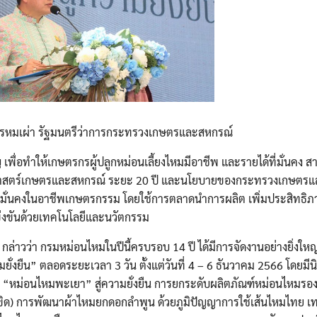
พรหมเผ่า รัฐมนตรีว่าการกระทรวงเกษตรและสหกรณ์
 เพื่อทำให้เกษตรกรผู้ปลูกหม่อนเลี้ยงไหมมีอาชีพ และรายได้ที่มั่นคง 
ุทธศาสตร์เกษตรและสหกรณ์ ระยะ 20 ปี และนโยบายของกระทรวงเกษตรแ
มมั่นคงในอาชีพเกษตรกรรม โดยใช้การตลาดนำการผลิต เพิ่มประสิทธิ
่งขันด้วยเทคโนโลยีและนวัตกรรม
่าวว่า กรมหม่อนไหมในปีนี้ครบรอบ 14 ปี ได้มีการจัดงานอย่างยิ่งใหญ
ั่งยืน” ตลอดระยะเวลา 3 วัน ตั้งแต่วันที่ 4 – 6 ธันวาคม 2566 โดยม
ม่อนไหมพะเยา” สู่ความยั่งยืน การยกระดับผลิตภัณฑ์หม่อนไหมรอง
ับขิด) การพัฒนาผ้าไหมยกดอกลำพูน ด้วยภูมิปัญญาการใช้เส้นไหมไทย เทค