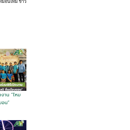
ม่อนไหม ข่าว
ิดงาน “ไหม
งขอน”