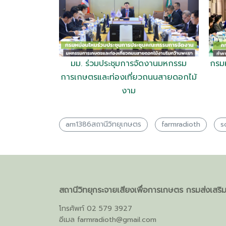
มม. ร่วมประชุมการจัดงานมหกรรม
กรมห
การเกษตรและท่องเที่ยวถนนสายดอกไม้
งาม
am1386สถานีวิทยุเกษตร
farmradioth
s
สถานีวิทยุกระจายเสียงเพื่อการเกษตร กรมส่งเสร
โทรศัพท์ 02 579 3927
อีเมล
farmradioth@gmail.com