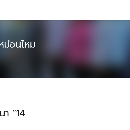
หม่อนไหม
ม
นา “14