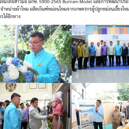
้นไหมไทยสาวมือ มกษ. 5900-2565 Buriram Model และการพัฒนาประ
หน่ายผ้าไหม ผลิตภัณฑ์หม่อนไหมจากเกษตรกรผู้ปลูกหม่อนเลี้ยงไหม 
รได้อีกทาง
Search
Search
for: