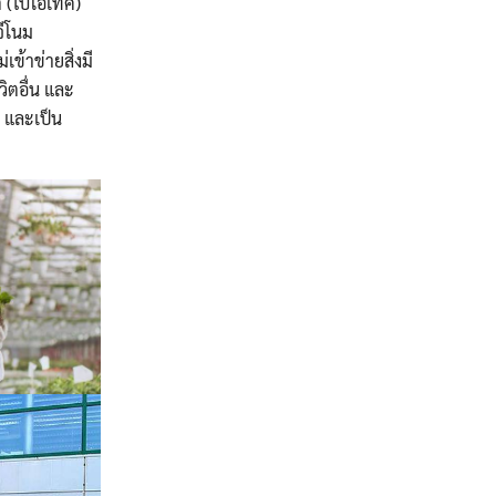
 (ไบโอเทค)
ีโนม
ข้าข่ายสิ่งมี
วิตอื่น และ
s และเป็น