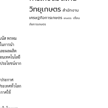
วิทยุเกษตร
สำนักงาน
เศรษฐกิจการเกษตร
เตือน
เกษตร
ภัยการเกษตร
รมนัส พรหม
ญในการนำ
พและผลผลิต
่อนเทคโนโลยี
้ประโยชน์จาก
ทศประกาศ
ประเทศทั่วโลก
ะกาศใช้