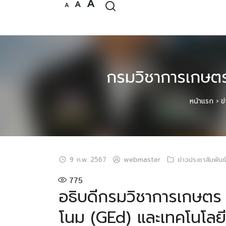
Increase
A
Reset
Decrease
A
Skip
A
font
font
font
size.
size.
to
size.
content
กรมวิชาการเกษตร 
หน้าแรก
›
ข
9 ก.พ. 2567
webmaster
ข่าวประชาสัมพันธ
775
อธิบดีกรมวิชาการเกษตร แ
โนม (GEd) และเทคโนโลยี