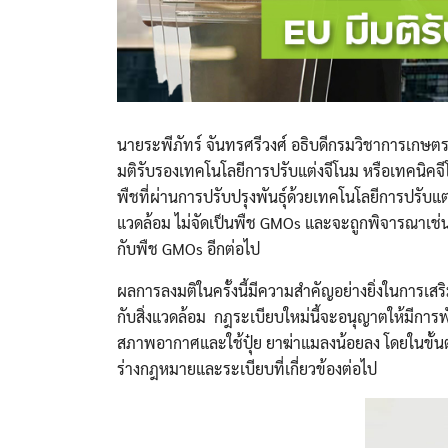
นายระพีภัทร์ จันทรศรีวงศ์ อธิบดีกรมวิชาการเกษตร 
มติรับรองเทคโนโลยีการปรับแต่งจีโนม หรือเทคนิค
พืชที่ผ่านการปรับปรุงพันธุ์ด้วยเทคโนโลยีการปรับแ
แวดล้อม ไม่จัดเป็นพืช GMOs และจะถูกพิจารณาเช่นเ
กับพืช GMOs อีกต่อไป
ผลการลงมติในครั้งนี้มีความสำคัญอย่างยิ่งในการ
กับสิ่งแวดล้อม กฎระเบียบใหม่นี้จะอนุญาตให้มีการพัฒ
สภาพอากาศและใช้ปุ๋ย ยาฆ่าแมลงน้อยลง โดยในขั้
ร่างกฎหมายและระเบียบที่เกี่ยวข้องต่อไป