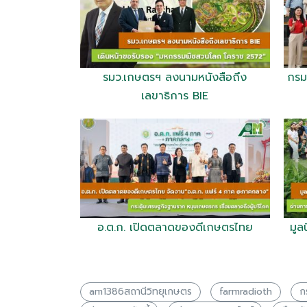
รมว.เกษตรฯ ลงนามหนังสือถึง
กรม
เลขาธิการ BIE
อ.ต.ก. เปิดตลาดของดีเกษตรไทย
มูล
am1386สถานีวิทยุเกษตร
farmradioth
ก