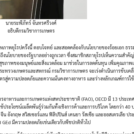
นายระพีภัทร์ จันทรศรีวงศ์
อธิบดีกรมวิชาการเกษตร
สหภาพยุโรปครั้งนี้ ตอบโจทย์ และสอดคล้องกับนโยบายของร้อยเอก ธร
ถึงนโยบายของรัฐบาลอย่างถูกเวลา ซึ่งสมาชิกสภายุโรปเห็นความสำคั
่อสุขภาพของมนุษย์และสิ่งแวดล้อม มาช่วยในการลดต้นทุน เพิ่มคุณภา
Search
ยกระทรวงเกษตรและสหกรณ์ กรมวิชาการเกษตร จะเร่งดำเนินการขับเคลื
Search
for:
ษตรสู่ความปลอดภัยและความมั่นคงทางอาหาร และร่างหลักเกณฑ์การใช
ค์การอาหารและการเกษตรแห่งสหประชาชาติ (FAO), OECD มี 13 ประเ
้ประโยชน์เมล็ดพันธุ์ร่วมกันทั้งเชิงการค้าและการบริโภค โดยกว่า 40 
่น จีน อังกฤษ สวิสเซอร์แลน ฟิลิปปินส์ เคนยา รัสเซีย และออสเตรเลีย ปร
 GEd มีความปลอดภัยเช่นเดียวกับพืชปกติทั่วไป