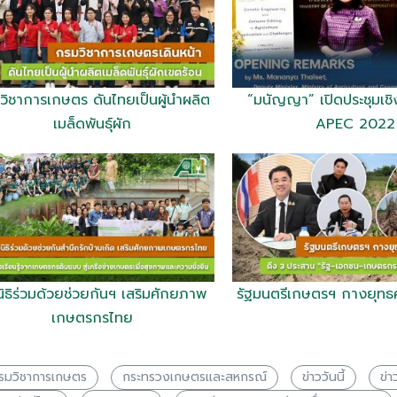
วิชาการเกษตร ดันไทยเป็นผู้นำผลิต
“มนัญญา” เปิดประชุมเชิ
เมล็ดพันธุ์ผัก
APEC 2022
นิธิร่วมด้วยช่วยกันฯ เสริมศักยภาพ
รัฐมนตรีเกษตรฯ กางยุทธศ
เกษตรกรไทย
รมวิชาการเกษตร
กระทรวงเกษตรเเละสหกรณ์
ข่าววันนี้
ข่