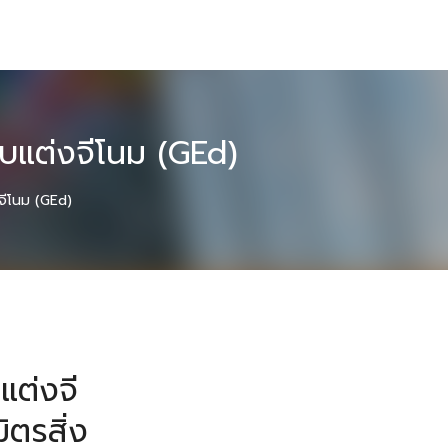
ับแต่งจีโนม (GEd)
งจีโนม (GEd)
แต่งจี
ิตรสิ่ง