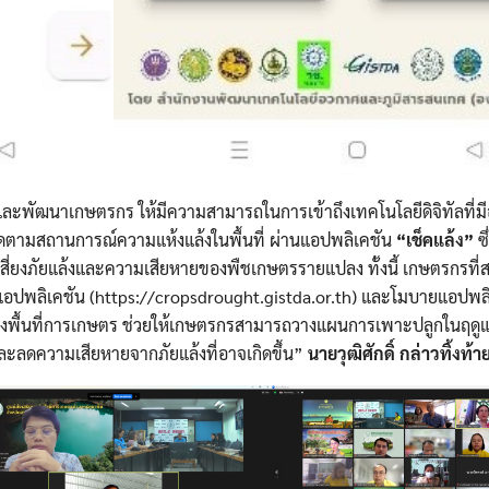
ะพัฒนาเกษตรกร ให้มีความสามารถในการเข้าถึงเทคโนโลยีดิจิทัลที่มีอย
ติดตามสถานการณ์ความแห้งแล้งในพื้นที่ ผ่านแอปพลิเคชัน
“เช็คแล้ง”
ซึ
เสี่ยงภัยแล้งและความเสียหายของพืชเกษตรรายแปลง ทั้งนี้ เกษตรกรที
ว็บแอปพลิเคชัน (https://cropsdrought.gistda.or.th) และโมบายแอปพล
ของพื้นที่การเกษตร ช่วยให้เกษตรกรสามารถวางแผนการเพาะปลูกในฤดู
และลดความเสียหายจากภัยแล้งที่อาจเกิดขึ้น”
นายวุฒิศักดิ์ กล่าวทิ้งท้า