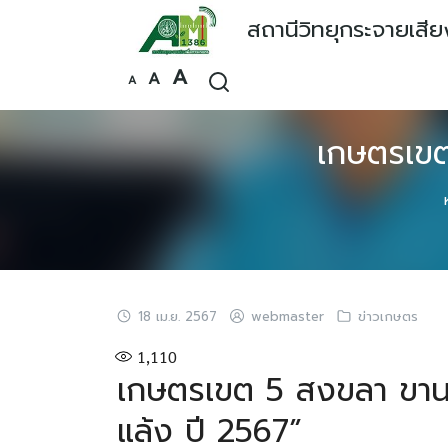
Skip
สถานีวิทยุกระจายเสี
to
content
Increase
A
Reset
Decrease
A
A
font
font
font
size.
size.
size.
เกษตรเขต 
18 เม.ย. 2567
webmaster
ข่าวเกษตร
1,110
เกษตรเขต 5 สงขลา ขานรั
แล้ง ปี 2567”