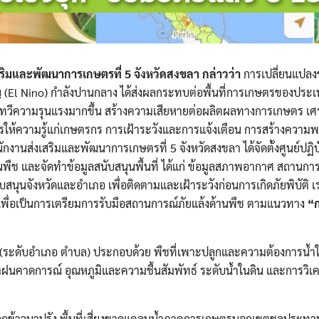
เสริมและพัฒนาการเกษตรที่ 5 จังหวัดสงขลา กล่าวว่า
การเปลี่ยนแปลง
(El Nino) กำลังปานกลาง ได้ส่งผลกระทบต่อพื้นที่การเกษตรของประ
ทวีความรุนแรงมากขึ้น สร้างความเสียหายต่อผลิตผลทางการเกษตร เศ
รให้ความรู้แก่เกษตรกร การเฝ้าระวังและการแจ้งเตือน การสร้างความ
ักงานส่งเสริมและพัฒนาการเกษตรที่ 5 จังหวัดสงขลา ได้จัดตั้งศูนย์ปฏิบ
พืช และจัดทำข้อมูลสนับสนุนพื้นที่ ได้แก่ ข้อมูลสภาพอากาศ สถานกา
นจังหวัดและอำเภอ เพื่อติดตามและเฝ้าระวังก่อนการเกิดภัยพิบัติ เร่
้ เพื่อเป็นการเตรียมการรับมือสถานการณ์ภัยแล้งด้านพืช ตามแนวทาง
“ก
น (ระดับอำเภอ ตำบล) ประกอบด้วย พืชที่เพาะปลูกและความต้องการน้
น้ำฝนคาดการณ์ อุณหภูมิและความชื้นสัมพัทธ์ ระดับน้ำในดิน และการวิ
พาะปลูกข้าวนาปรัง พื้นที่เสี่ยงขาดแคลนน้ำภาคการเกษตรนอกเขตชลประทาน พื