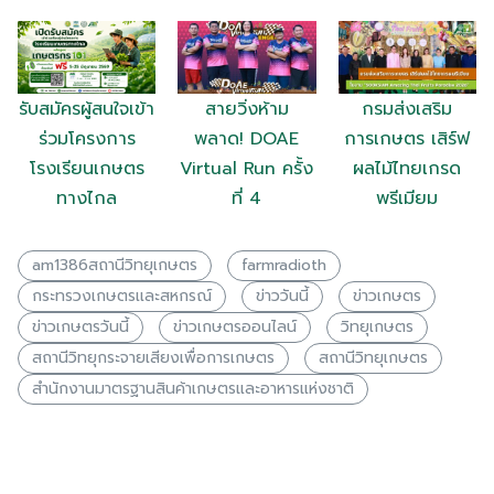
รับสมัครผู้สนใจเข้า
สายวิ่งห้าม
กรมส่งเสริม
ร่วมโครงการ
พลาด! DOAE
การเกษตร เสิร์ฟ
โรงเรียนเกษตร
Virtual Run ครั้ง
ผลไม้ไทยเกรด
ทางไกล
ที่ 4
พรีเมียม
am1386สถานีวิทยุเกษตร
farmradioth
กระทรวงเกษตรเเละสหกรณ์
ข่าววันนี้
ข่าวเกษตร
ข่าวเกษตรวันนี้
ข่าวเกษตรออนไลน์
วิทยุเกษตร
สถานีวิทยุกระจายเสียงเพื่อการเกษตร
สถานีวิทยุเกษตร
สำนักงานมาตรฐานสินค้าเกษตรและอาหารแห่งชาติ