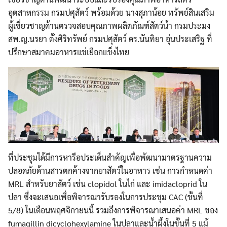
อุตสาหกรรม กรมปศุสัตว์ พร้อมด้วย นางสุภาน้อย ทรัพย์สินเสริม
ผู้เชี่ยวชาญด้านตรวจสอบคุณภาพผลิตภัณฑ์สัตว์น้ำ กรมประมง
สพ.ญ.นรยา ตั้งศิริทรัพย์ กรมปศุสัตว์ ดร.นันทิยา อุ่นประเสริฐ ที่
ปรึกษาสมาคมอาหารแช่เยือกแข็งไทย
ที่ประชุมได้มีการหารือประเด็นสำคัญเพื่อพัฒนามาตรฐานความ
ปลอดภัยด้านสารตกค้างจากยาสัตว์ในอาหาร เช่น การกำหนดค่า
MRL สำหรับยาสัตว์ เช่น clopidol ในไก่ และ imidacloprid ใน
ปลา ซึ่งจะเสนอเพื่อพิจารณารับรองในการประชุม CAC (ขั้นที่
5/8) ในเดือนพฤศจิกายนนี้ รวมถึงการพิจารณาเสนอค่า MRL ของ
fumagillin dicyclohexylamine ในปลาและน้ำผึ้งในขั้นที่ 5 แม้