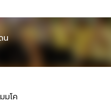
แดน
นมมโค