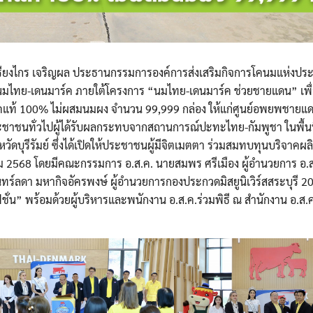
เกรียงไกร เจริญผล ประธานกรรมการองค์การส่งเสริมกิจการโคนมแห่งป
านนมไทย-เดนมาร์ค ภายใต้โครงการ “นมไทย-เดนมาร์ค ช่วยชายแดน” เพื
คแท้ 100% ไม่ผสมนมผง จำนวน 99,999 กล่อง ให้แก่ศูนย์อพยพชายแดนเ
ะประชาชนทั่วไปผู้ได้รับผลกระทบจากสถานการณ์ปะทะไทย-กัมพูชา ในพื้นที
งหวัดบุรีรัมย์ ซึ่งได้เปิดให้ประชาชนผู้มีจิตเมตตา ร่วมสมทบทุนบริจาคผ
าคม 2568 โดยมีคณะกรรมการ อ.ส.ค. นายสมพร ศรีเมือง ผู้อำนวยการ อ.ส
สรินทร์ลดา มหากิจอัครพงษ์ ผู้อำนวยการกองประกวดมิสยูนิเวิร์สสระบุรี 
าแฟชั่น” พร้อมด้วยผู้บริหารและพนักงาน อ.ส.ค.ร่วมพิธี ณ สำนักงาน อ.ส.