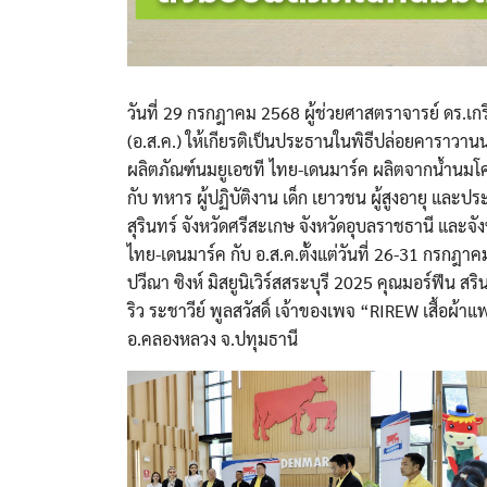
วันที่ 29 กรกฎาคม 2568 ผู้ช่วยศาสตราจารย์ ดร.
(อ.ส.ค.) ให้เกียรติเป็นประธานในพิธีปล่อยคาราว
ผลิตภัณฑ์นมยูเอชที ไทย-เดนมาร์ค ผลิตจากน้ำนมโ
กับ ทหาร ผู้ปฏิบัติงาน เด็ก เยาวชน ผู้สูงอายุ แล
สุรินทร์ จังหวัดศรีสะเกษ จังหวัดอุบลราชธานี และจั
ไทย-เดนมาร์ค กับ อ.ส.ค.ตั้งแต่วันที่ 26-31 กรกฎ
ปวีณา ซิงห์ มิสยูนิเวิร์สสระบุรี 2025 คุณมอร์ฟีน 
ริว ระชาวีย์ พูลสวัสดิ์ เจ้าของเพจ “RIREW เสื้อผ้
อ.คลองหลวง จ.ปทุมธานี