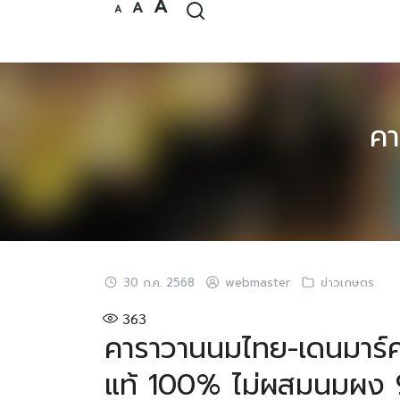
Increase
A
Reset
Decrease
A
Skip
A
font
font
font
size.
size.
to
size.
content
คา
30 ก.ค. 2568
webmaster
ข่าวเกษตร
363
คาราวานนมไทย-เดนมาร์
แท้ 100% ไม่ผสมนมผง 