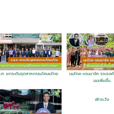
ส.ค. ยกระดับอุตสาหกรรมโคนมไทย
นมไทย-เดนมาร์ค รณรงค์ใ
นมเพิ่มขึ้น
เฝ้าระวัง