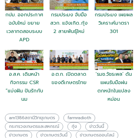
กปม. ออกประกาศ
กรมประมง จับมือ
กรมประมง เผยผล
ฉบับใหม่ ขยาย
สวก. แจ้งเกิด..กุ้ง
วิเคราะห์มาตรา
เวลาทดสอบระบบ
2 สายพันธุ์ใหม่
301
APD
อ.ส.ค. เดินหน้า
อ.ต.ก. เปิดตลาด
‘รมช.วัชระพล’ ดัน
กิจกรรม CSR
ของดีเกษตรไทย
แผนรับมือฝน
“แบ่งฝัน ปันรักกับ
ตกหนักในแปลง
นม
หม่อน
am1386สถานีวิทยุเกษตร
farmradioth
กระทรวงเกษตรเเละสหกรณ์
กุ้ง
ข่าววันนี้
ข่าวเกษตร
ข่าวเกษตรวันนี้
ข่าวเกษตรออนไลน์