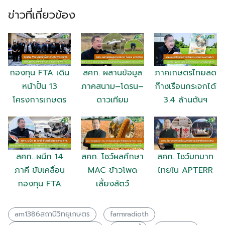
ข่าวที่เกี่ยวข้อง
กองทุน FTA เดิน
สศก. ผสานข้อมูล
ภาคเกษตรไทยลด
หน้าปั้น 13
ภาคสนาม–โดรน–
ก๊าซเรือนกระจกได้
โครงการเกษตร
ดาวเทียม
3.4 ล้านตันฯ
สศก. ผนึก 14
สศก. โชว์ผลศึกษา
สศก. โชว์บทบาท
ภาคี ขับเคลื่อน
MAC ข้าวโพด
ไทยใน APTERR
กองทุน FTA
เลี้ยงสัตว์
am1386สถานีวิทยุเกษตร
farmradioth