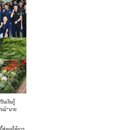
นเงินกู้
กรณ์”นาย
ี้ส่งผลให้การ