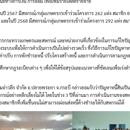
ัยทางการเงิน การออม เพื่อเพิ่มรายได้ลดรายจ่าย
Search
Search
for:
ในปี 2567 มีสหกรณ์/กลุ่มเกษตรกรเข้าร่วมโครงการ 262 แห่ง สมาชิก 8,
 และในปี 2568 มีสหกรณ์/กลุ่มเกษตรกรเข้าร่วมโครงการ 292 แห่ง สม
ว่าการกระทรวงเกษตรและสหกรณ์ และหน่วยงานที่เกี่ยวข้องในการแก้ไขปัญ
บบเพื่อให้การดำเนินการเป็นไปอย่างรวดเร็ว ซึ่งวิธีการแก้ไขปัญหาหน
ละค่าปรับ การพักชำระหนี้ ปรับโครงสร้างหนี้ และการดำเนินการตามกฎ
ื่อศึกษากฎระเบียบต่าง ๆ เพื่อให้ได้ข้อสรุปและแนวทางที่ชัดเจนเพื่อเร่ง
าวลึก จำกัด อ.ปลายพระยา จ.กระบี่ กล่าวยอมรับว่าปัญหาหนี้สินเป็
หกรณ์อย่างหลีกเลี่ยงไม่ได้ โดยในช่วง 3 ปีที่ผ่านมา การดำเนินงานของส
สมาชิกที่เพิ่มขึ้นจนไม่สามารถผ่อนส่งหนี้ค้างชำระให้กับสหกรณ์ได้