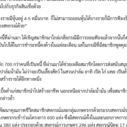
กับธุรกิจสินเชื่อด้วย
างรายมีหุ้นอยู่ 4-5 หมื่นบาท ก็ไม่สามารถถอนหุ้นได้บางรายก็มีการฟ้องร
อของสหกรณ์ด้วย”
ที่ผ่านมา ได้เชิญสมาชิกมาไกล่เกลี่ยกรณีมีการถอนฟ้องแล้วจากนั้นก็ส่ง
ป็นไปได้ในการชำระหนี้คงค้างในแต่ละเดือน แต่ในกรณีที่มีสมาชิกพูดคุยกันไ
700 กว่าคนที่เป็นหนี้ ที่ผ่านมาได้ช่วยเหลือสมาชิกโดยการส่งสนับสนุ
าล์มน้ำมัน ไม่ว่าจะเป็นเลี้ยงสัตว์ ในสวนปาล์ม อาทิ เป็ด ไก่ แพะ เป็นต
สร้างรายได้อีกทางหนึ่ง
กเบี้ยต่ำแก่สมาชิกนำไปสร้างอาชีพ นอกเหนือจากปาล์มน้ำมัน เพื่อสมาชิก
ล่าวย้ำ
ละพัฒนาคุณภาพชีวิตสมาชิกสหกรณ์และกลุ่มเกษตรกรด้วยระบบสหกรณ์
กษตรกรเข้าร่วมโครงการ 600 แห่ง ซึ่งมีสหกรณ์ทั้งในและนอกภาคการ
 380 แห่ง ประกอบด้วย สหกรณ์การเกษตร 296 แห่ง สหกรณ์นิคม 17 แ