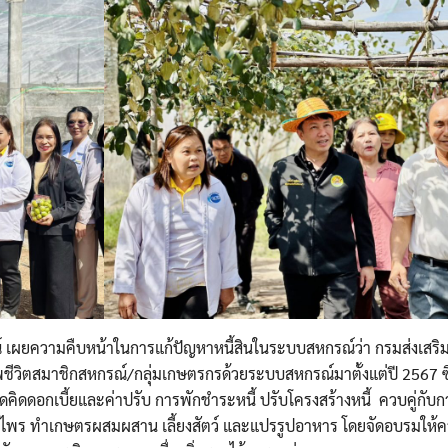
รณ์ เผยความคืบหน้าในการแก้ปัญหาหนี้สินในระบบสหกรณ์ว่า กรมส่งเสริ
วิตสมาชิกสหกรณ์/กลุ่มเกษตรกรด้วยระบบสหกรณ์มาตั้งแต่ปี 2567 ซึ่
ดคิดดอกเบี้ยและค่าปรับ การพักชำระหนี้ ปรับโครงสร้างหนี้ ควบคู่กับก
ุนไพร ทำเกษตรผสมผสาน เลี้ยงสัตว์ และแปรรูปอาหาร โดยจัดอบรมให้ค