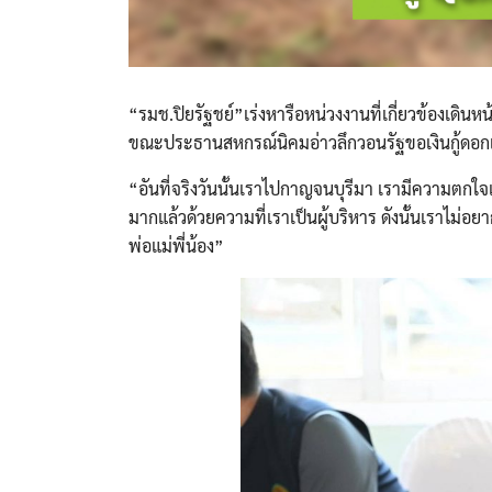
“รมช.ปิยรัฐชย์”เร่งหารือหน่วงงานที่เกี่ยวข้องเดิ
ขณะประธานสหกรณ์นิคมอ่าวลึกวอนรัฐขอเงินกู้ดอกเบี
“อันที่จริงวันนั้นเราไปกาญจนบุรีมา เรามีความตกใจเผอ
มากแล้วด้วยความที่เราเป็นผู้บริหาร ดังนั้นเราไม่อย
พ่อแม่พี่น้อง”