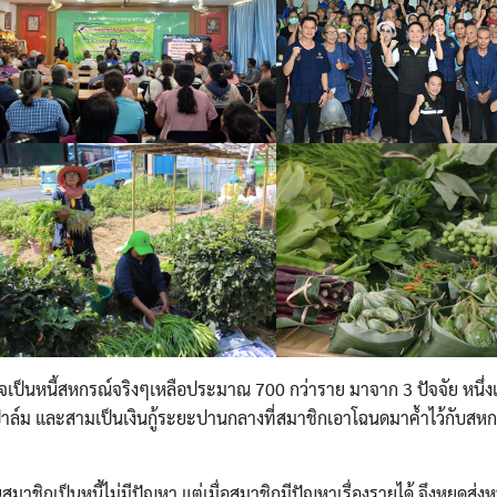
ิจเป็นหนี้สหกรณ์จริงๆเหลือประมาณ 700 กว่าราย มาจาก 3 ปัจจัย หนึ่งเป็
าล์ม และสามเป็นเงินกู้ระยะปานกลางที่สมาชิกเอาโฉนดมาค้ำไว้กับสห
ชิกเป็นหนี้ไม่มีปัญหา แต่เมื่อสมาชิกมีปัญหาเรื่องรายได้ จึงหยุดส่งหน