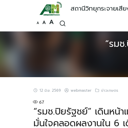
Skip
สถานีวิทยุกระจายเสี
to
content
Increase
A
Reset
Decrease
A
A
font
font
font
size.
size.
size.
“รมช.
12 มิ.ย. 2569
webmaster
ข่าวเกษตร
67
“รมช.ปิยรัฐชย์” เดินหน้
มั่นใจคลอดผลงานใน 6 เ