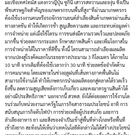
มะเขือเทศโทมัส แตงกวาญี่ปุ่น ซูกินี เสาวรสหวานและองุ่น ซึ่งเป็น
พืชเศรษฐกิจสำคัญของเกษตรกรบนพื้นที่สูง“ที่ผ่านมาเกษตรกร
ต้องใช้แรงงานคนหรือรถจักรยานยนต์ลำเลียงสินค้าเกษตรผ่านเส้น
ทางลาดชัน ทำให้เกิดการช้ำ สูญเสียความสด และกระทบต่อมูลค่า
การจำหน่าย แต่เมื่อใช้โดรน การขนส่งมีความรวดเร็วและปลอดภัย
มากขึ้น ช่วยลดการกระแทก รักษาสภาพสินค้า และเพิ่มโอกาสใน
การจำหน่ายได้ในราคาที่ดีขึ้น ทั้งนี้ โดรนสามารถลำเลียงผลผลิต
จากแปลงสู่โรงคัดแยกในระยะทางประมาณ 3 กิโลเมตร ได้ภายใน
10 นาที จากเดิมที่ต้องใช้เวลากว่า 30 นาที ช่วยลดข้อจำกัดด้าน
การคมนาคม โดยเฉพาะในช่วงฤดูฝนที่เส้นทางภาคพื้นดินไม่
สามารถใช้งานได้ ทำให้เกษตรกรนำผลผลิตออกสู่ตลาดได้รวดเร็ว
ยิ่งขึ้น ลดความสูญเสียหลังการเก็บเกี่ยว และคงมาตรฐานสินค้าได้
อย่างมีประสิทธิภาพ” นอกจากนี้ สวพส. ยังได้ต่อยอดการใช้งานโด
รนร่วมกับหน่วยงานภาครัฐในภารกิจสาธารณประโยชน์ อาทิ การ
สนับสนุนภารกิจดับไฟป่า การช่วยเหลือผู้ประสบภัย และการ
ลำเลียงอาหาร ยา และสิ่งของจำเป็นเข้าสู่พื้นที่ห่างไกลหรือพื้นที่
Search
เข้าถึงยาก สะท้อนให้เห็นว่าเทคโนโลยีดังกล่าวไม่ได้สร้างประโยชน์
Search
for: