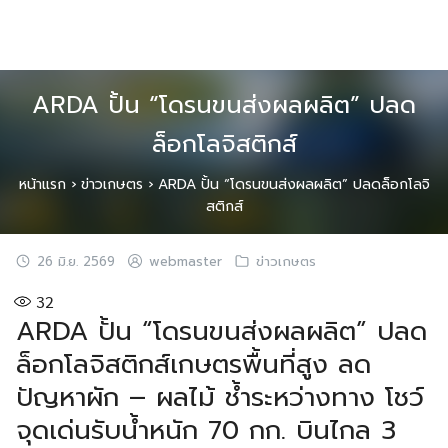
Skip
to
content
ARDA ปั้น “โดรนขนส่งผลผลิต” ปลด
ล็อกโลจิสติกส์
หน้าแรก
›
ข่าวเกษตร
›
ARDA ปั้น “โดรนขนส่งผลผลิต” ปลดล็อกโลจิ
สติกส์
26 มิ.ย. 2569
webmaster
ข่าวเกษตร
32
ARDA ปั้น “โดรนขนส่งผลผลิต” ปลด
ล็อกโลจิสติกส์เกษตรพื้นที่สูง ลด
ปัญหาผัก – ผลไม้ ช้ำระหว่างทาง โชว์
จุดเด่นรับน้ำหนัก 70 กก. บินไกล 3