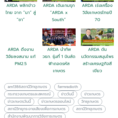
ARDA พลิกข้าว
ARDA เดินเกมรุก
ARDA เร่งเครื่อง
ไทย จาก “นา” สู่
“ARDA x
วิจัยเกษตรไทยปี
“ชา”
South”
70
ARDA ดึงงาน
ARDA นำทัพ
ARDA ดัน
วิจัยลงสนาม แก้
วธก. รุ่นที่ 1 บินลัด
นวัตกรรมสมุนไพร
PM2.5
ฟ้าถอดรหัส
สร้างเศรษฐกิจสี
เกษตร
เขียว
am1386สถานีวิทยุเกษตร
farmradioth
กระทรวงเกษตรเเละสหกรณ์
ข่าววันนี้
ข่าวเกษตร
ข่าวเกษตรวันนี้
ข่าวเกษตรออนไลน์
วิทยุเกษตร
สถานีวิทยุกระจายเสียงเพื่อการเกษตร
สถานีวิทยุเกษตร
สำนักงานพัฒนาการวิจัยการเกษตร