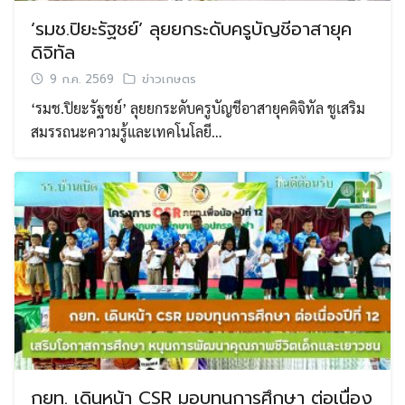
‘รมช.ปิยะรัฐชย์’ ลุยยกระดับครูบัญชีอาสายุค
ดิจิทัล
9 ก.ค. 2569
ข่าวเกษตร
‘รมช.ปิยะรัฐชย์’ ลุยยกระดับครูบัญชีอาสายุคดิจิทัล ชูเสริม
สมรรถนะความรู้และเทคโนโลยี…
กยท. เดินหน้า CSR มอบทุนการศึกษา ต่อเนื่อง