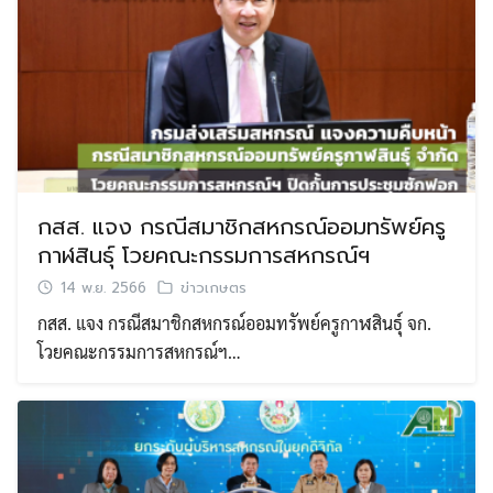
กสส. แจง กรณีสมาชิกสหกรณ์ออมทรัพย์ครู
กาฬสินธุ์ โวยคณะกรรมการสหกรณ์ฯ
14 พ.ย. 2566
ข่าวเกษตร
กสส. แจง กรณีสมาชิกสหกรณ์ออมทรัพย์ครูกาฬสินธุ์ จก.
โวยคณะกรรมการสหกรณ์ฯ…