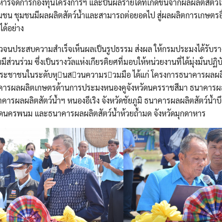
หารจัดการกองทุนโครงการฯ และปันผลรายได้ที่เกิดขึ้นจากผลผลิตสัตว์ใ
ชุมชน ชุมชนมีผลผลิตสัตว์น้ำและสามารถต่อยอดไป สู่ผลผลิตการเกษตรอื่
ด้อย่าง
าวจนประสบความสำเร็จเห็นผลเป็นรูปธรรม ส่งผล ให้กรมประมงได้รับรางว
วนร่วม ซึ่งเป็นรางวัลแห่งเกียรติยศที่มอบให้หน่วยงานที่ได้มุ่งมั่นปฏ
ับประชาชนในระดับหุนสวนความรวมมือ ได้แก่ โครงการธนาคารผลผลิ
 ธนาคารผลผลิตเกษตรด้านการประมงหนองคูจังหวัดนครราชสีมา ธนาคารผล
ารผลผลิตสัตว์น้ำฯ หนองอีเริง จังหวัดชัยภูมิ ธนาคารผลผลิตสัตว์น้ำบ
วัดนครพนม และธนาคารผลผลิตสัตว์น้ำห้วยถ้ำมด จังหวัดมุกดาหาร