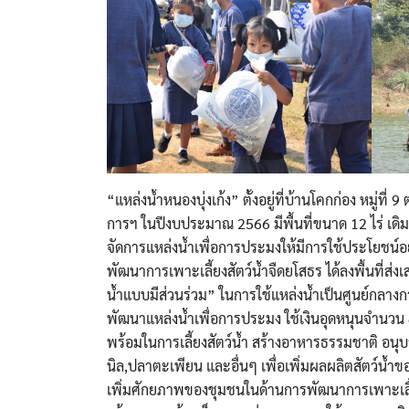
“แหล่งน้ำหนองบุ่งเก้ง” ตั้งอยู่ที่บ้านโคกก่อง หมู่ที่
การฯ ในปีงบประมาณ 2566 มีพื้นที่ขนาด 12 ไร่ เดิมท
จัดการแหล่งน้ำเพื่อการประมงให้มีการใช้ประโยชน์อ
พัฒนาการเพาะเลี้ยงสัตว์น้ำจืดยโสธร ได้ลงพื้นที่ส่
น้ำแบบมีส่วนร่วม” ในการใช้แหล่งน้ำเป็นศูนย์กลางก
พัฒนาแหล่งน้ำเพื่อการประมง ใช้เงินอุดหนุนจำนวน 
พร้อมในการเลี้ยงสัตว์น้ำ สร้างอาหารธรรมชาติ อนุบาลแ
นิล,ปลาตะเพียน และอื่นๆ เพื่อเพิ่มผลผลิตสัตว์น้
เพิ่มศักยภาพของชุมชนในด้านการพัฒนาการเพาะเลี้ยง