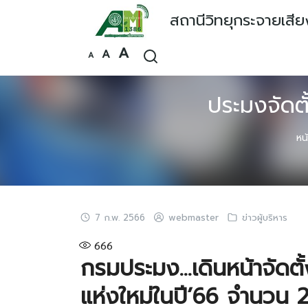
Skip
สถานีวิทยุกระจายเสี
to
content
Increase
A
Reset
Decrease
A
A
font
font
font
size.
size.
size.
ประมงจัดตั
หน
7 ก.พ. 2566
webmaster
ข่าวผู้บริหาร
666
กรมประมง…เดินหน้าจัดตั
แห่งใหม่ในปี’66 จำนวน 