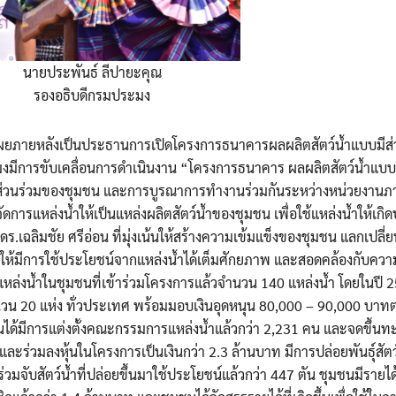
นายประพันธ์ ลีปายะคุณ
รองอธิบดีกรมประมง
เผยภายหลังเป็นประธานการเปิดโครงการธนาคารผลผลิตสัตว์น้ำแบบมีส่
ระมงมีการขับเคลื่อนการดำเนินงาน “โครงการธนาคาร ผลผลิตสัตว์น้ำแบบ
ารมีส่วนร่วมของชุมชน และการบูรณาการทำงานร่วมกันระหว่างหน่วยงาน
รแหล่งน้ำให้เป็นแหล่งผลิตสัตว์น้ำของชุมชน เพื่อใช้แหล่งน้ำให้เกิ
ิมชัย ศรีอ่อน ที่มุ่งเน้นให้สร้างความเข้มแข็งของชุมชน แลกเปลี่ยนเ
ให้มีการใช้ประโยชน์จากแหล่งน้ำได้เต็มศักยภาพ และสอดคล้องกับคว
 มีแหล่งน้ำในชุมชนที่เข้าร่วมโครงการแล้วจำนวน 140 แหล่งน้ำ โดยในปี
ำนวน 20 แห่ง ทั่วประเทศ พร้อมมอบเงินอุดหนุน 80,000 – 90,000 บาทต
ชนได้มีการแต่งตั้งคณะกรรมการแหล่งน้ำแล้วกว่า 2,231 คน และจดขึ้นทะ
ะร่วมลงหุ้นในโครงการเป็นเงินกว่า 2.3 ล้านบาท มีการปล่อยพันธุ์สัตว์น
่วมจับสัตว์น้ำที่ปล่อยขึ้นมาใช้ประโยชน์แล้วกว่า 447 ตัน ชุมชนมีรายได