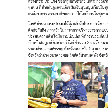
สร้างความเข้มแข็ง ของกลุ่มเกษตรกร ให้สามารถบริ
ชุมชน ที่ช่วยกันดูแลจนเกิดเป็นเงินทุนหมุนเวียนใน
แหล่งอาหาร สร้างอาชีพและรายได้ให้กับคนในชุมชนไ
โดยที่ผ่านมากรมประมงได้มุ่งผลักดันโครงการดังกล่
ติดต่อกันถึง 7 รางวัล ในสาขาการบริหารราชการแบบมีส่
ประสบความสำเร็จมีความเป็นเลิศ ที่ทํางานร่วมก
บ้านซับสมบูรณ์ จังหวัดบุรีรัมย์ จำนวน 2 รางวัล
หนองก่าน – สุขสำราญ จังหวัดหนองบัวลำภู และ ธนาค
จังหวัดลำปาง ธนาคารผลผลิตสัตว์น้ำหนองพัง จังห