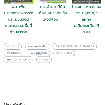
พด. เพิ่ม
กรมพัฒนาที่ดิน
โครงการหลวงเลอ
ประสิทธิภาพการใช้
เตือน อย่าหลงเชื่อ
ตอ ปลูกหญ้า
ประโยชน์ที่ดิน
เพจปลอม !!!
แฝกฯ
Search
เกษตรกรรมพื้นที่
เฉลิมพระเกียรติ
Search
for:
ทุ่งมหาราช
ร.10
am1386
farmradioth
กระทรวงเกษตรเเละสหกรณ์
ข่าวเกษตร
พายุฤดูร้อน
วิทยุเกษตร
สถานีวิทยุเกษตร
เกษตร