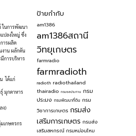
ป้ายกำกับ
am1386
ณ์ ในการพัฒนา
am1386สถานี
ปลงใหญ่ ซึ่ง
พการผลิต
วิทยุเกษตร
นงาน ผลักดัน
ะมีการบริหาร
farmradio
farmradioth
น ได้แก่
radiothailand
radioth
กรม
thairadio
ุ์ มุกดาหาร
กรมชลประทาน
ประมง
กรม
กรมพัฒนาที่ดิน
ปลง)
กรมส่ง
วิชาการเกษตร
เสริมการเกษตร
กรมส่ง
ลุ่มเกษตรกร
เสริมสหกรณ์
กรมหม่อนไหม