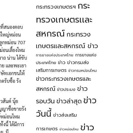
กระ
กระทรวงเกษตรฯ
ทรวงเกษตรเเละ
นที่สนองตอบ
สหกรณ์
กระทรวง
งใหญ่หม่อน
ลูกหม่อน 707
เกษตรเเละสหกรณ์ ข่าว
่อนเลี้ยงไหม
การยางแห่ง
การยางเเห่งประเทศไทย
าถ น่าน ได้ขับ
ข่าว
ข่าวกรมส่ง
ประเทศไทย
งราย และพะเยา
เสริมการเกษตร
ข่าวกรมหม่อนไหม
ิษัทเอกชนให้
ข่าวกระทรวงเกษตรเเละ
รับซื้อ รัง
ข่าว
สหกรณ์
ข่าวประมง
ข่าว
รอบวัน
ข่าวล่าสุด
ันต์ นุ้ย
ญญาซื้อขายรัง
วันนี้
ข่าวส่งเสริม
นย์หม่อนไหม
ข่าว
นี้ ได้มีการ
การเกษตร
ข่าวหม่อนไหม
าย มี