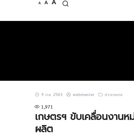
Increase
A
Reset
Decrease
A
Skip
A
font
font
font
size.
size.
to
size.
content
9 ก.ย. 2563
webmaster
ข่าวเกษตร
1,971
เกษตรฯ ขับเคลื่อนงาน
ผลิต