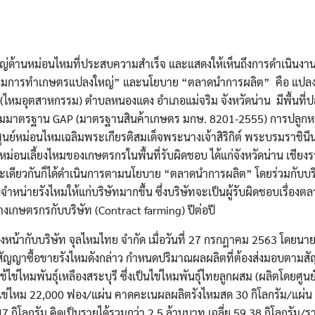
ญ่ด้านหม่อนไหมที่ประสบความสำเร็จ และแสดงให้เห็นถึงการดำเนินงา
กลุ่มการทำเกษตรแปลงใหญ่” และนโยบาย “ตลาดนำการผลิต” คือ แปล
หมอุตสาหกรรม) ตำบลหนองแดง อำเภอแม่จริม จังหวัดน่าน มีพื้นที่ป
งตามมาตรฐาน GAP (มาตรฐานสินค้าเกษตร มกษ. 8201-2555) การปลูกหม
ดยศูนย์หม่อนไหมเฉลิมพระเกียรติสมเด็จพระนางเจ้าสิริกิต์ พระบรมราชินีน
ม่อนเลี้ยงไหมของเกษตรกรในพื้นที่รับผิดชอบ ได้แก่จังหวัดน่าน เชีย
ะเดียวกันก็ได้ดำเนินการตามนโยบาย “ตลาดนำการผลิต” โดยร่วมกับบร
่ายรังไหมให้แก่บริษัทมากขึ้น ซึ่งบริษัทจะเป็นผู้รับผิดชอบเรื่องตลาด
งเกษตรกรกับบริษัท (Contract farming) ปีต่อปี
หน้ากับบริษัท จุลไหมไทย จำกัด เมื่อวันที่ 27 กรกฎาคม 2563 โดยนายวส
สัญญาซื้อขายรังไหมดังกล่าว กำหนดปริมาณผลผลิตที่ต้องส่งมอบตามสั
้ไข่ไหมพันธุ์เหลืองสระบุรี ซึ่งเป็นไข่ไหมพันธุ์ไทยลูกผสม (ผลิตโดยศู
่ไหม 22,000 ฟอง/แผ่น คาดคะเนผลผลิตรังไหมสด 30 กิโลกรัม/แผ่น ทั้ง
47 กิโลกรัม คิดเป็นรายได้รวมกว่า 2.5 ล้านบาท เฉลี่ย 59.38 กิโลกรัม/ร