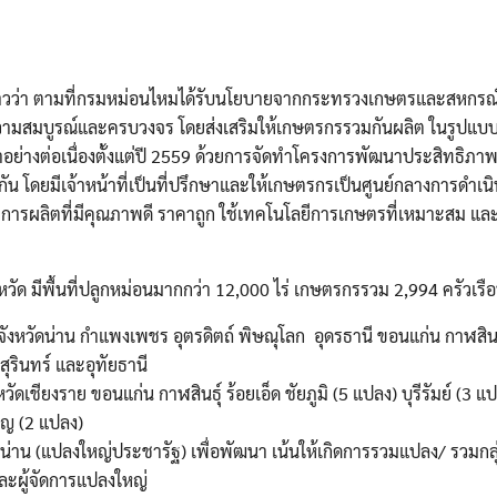
ล่าวว่า ตามที่กรมหม่อนไหมได้รับนโยบายจากกระทรวงเกษตรและสหกร
ามสมบูรณ์และครบวงจร โดยส่งเสริมให้เกษตรกรรวมกันผลิต ในรูปแบบแ
อย่างต่อเนื่องตั้งแต่ปี 2559 ด้วยการจัดทำโครงการพัฒนาประสิทธิภา
น โดยมีเจ้าหน้าที่เป็นที่ปรึกษาและให้เกษตรกรเป็นศูนย์กลางการดำเนิ
ัยการผลิตที่มีคุณภาพดี ราคาถูก ใช้เทคโนโลยีการเกษตรที่เหมาะสม แล
หวัด มีพื้นที่ปลูกหม่อนมากกว่า 12,000 ไร่ เกษตรกรรวม 2,994 ครัวเรือ
ังหวัดน่าน กำแพงเพชร อุตรดิตถ์ พิษณุโลก อุดรธานี ขอนแก่น กาฬสินธ
สุรินทร์ และอุทัยธานี
วัดเชียงราย ขอนแก่น กาฬสินธุ์ ร้อยเอ็ด ชัยภูมิ (5 แปลง) บุรีรัมย์ (3 แ
ิญ (2 แปลง)
ดน่าน (แปลงใหญ่ประชารัฐ) เพื่อพัฒนา เน้นให้เกิดการรวมแปลง/ รวมก
ะผู้จัดการแปลงใหญ่