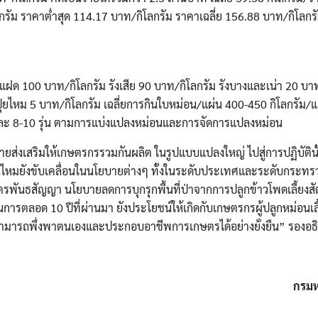
Search
Search
ลกรัม ราคาต่ำสุด 114.17 บาท/กิโลกรัม ราคาเฉลี่ย 156.88 บาท/กิโลกร
for:
 รังแฝด 100 บาท/กิโลกรัม รังเสีย 90 บาท/กิโลกรัม รังบางและเน่า 20 บา
าปุยไหม 5 บาท/กิโลกรัม เฉลี่ยการกินใบหม่อน/แผ่น 400-450 กิโลกรัม/
ได้ปีละ 8-10 รุ่น ตามการแบ่งแปลงหม่อนและการจัดการแปลงหม่อน
งเสริมให้เกษตรกรรวมกันผลิต ในรูปแบบแปลงใหญ่ ไปสู่การปฏิบัติน
หมยังขับเคลื่อนในนโยบายต่างๆ ทั้งในระดับประเทศและระดับกระท
ธสัญญา นโยบายลดการบุกรุกพื้นที่ป่าจากการปลูกข้าวโพดเลี้ยงสัตว์
การตลอด 10 ปีที่ผ่านมา ยังประโยชน์ให้เกิดกับเกษตรกรผู้ปลูกหม่อนเล
ดี สามารถพึ่งพาตนเองและประกอบอาชีพการเกษตรได้อย่างยั่งยืน” รองอ
กรมห