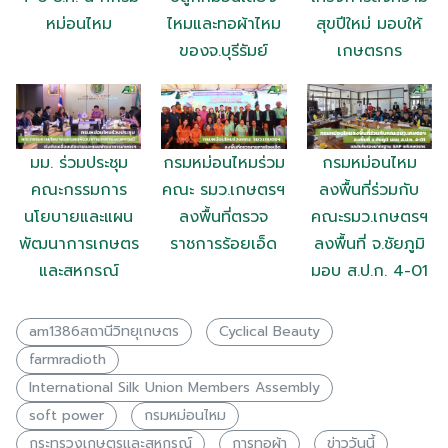
หม่อนไหม
ไหมและทอผ้าไหม
สุขปีใหม่ มอบให้
ของจ.บุรีรัมย์
เกษตรกร
มม. ร่วมประชุม
กรมหม่อนไหมร่วม
กรมหม่อนไหม
คณะกรรมการ
คณะ รมว.เกษตรฯ
ลงพื้นที่ร่วมกับ
นโยบายและแผน
ลงพื้นที่ตรวจ
คณะรมว.เกษตรฯ
พัฒนาการเกษตร
ราชการร้อยเอ็ด
ลงพื้นที่ จ.ชัยภูมิ
และสหกรณ์
มอบ ส.ป.ก. 4-01
am1386สถานีวิทยุเกษตร
Cyclical Beauty
farmradioth
International Silk Union Members Assembly
soft power
กรมหม่อนไหม
กระทรวงเกษตรเเละสหกรณ์
การทอผ้า
ข่าววันนี้