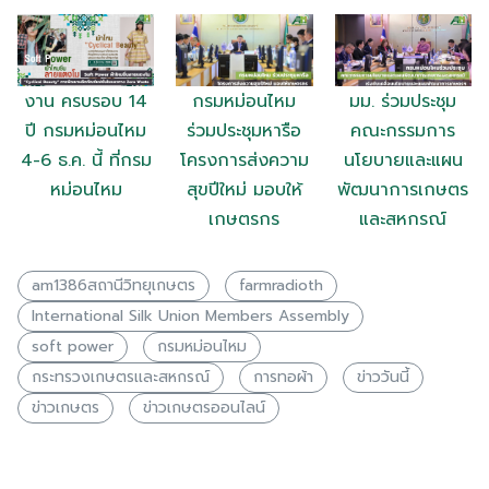
งาน ครบรอบ 14
กรมหม่อนไหม
มม. ร่วมประชุม
ปี กรมหม่อนไหม
ร่วมประชุมหารือ
คณะกรรมการ
4-6 ธ.ค. นี้ ที่กรม
โครงการส่งความ
นโยบายและแผน
Search
Search
หม่อนไหม
สุขปีใหม่ มอบให้
พัฒนาการเกษตร
for:
เกษตรกร
และสหกรณ์
am1386สถานีวิทยุเกษตร
farmradioth
International Silk Union Members Assembly
soft power
กรมหม่อนไหม
กระทรวงเกษตรเเละสหกรณ์
การทอผ้า
ข่าววันนี้
ข่าวเกษตร
ข่าวเกษตรออนไลน์