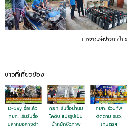
การยางแห่งประเทศไทย
ข่าวที่เกี่ยวข้อง
D-day ซื้อแล้ว!
กยท. รับซื้อน้ำนม
กยท. ร่วมทัพ
กยท. เริ่มรับซื้อ
โคดิบ แปรรูปเป็น
ติดตาม รมว.
ปลาหมอคางดำ
น้ำหมักชีวภาพ
เกษตรฯ