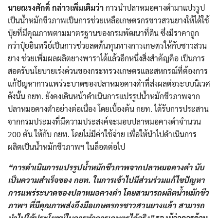
นายณรงศักดิ์ กล่าวเพิ่มเติมว่า
การนำปลาหมอคางดำมาแปรรูป
เป็นน้ำหมักชีวภาพเป็นการช่วยเหลือเกษตรกรชาวสวนยางให้ได้ใช้
ปุ๋ยที่มีคุณภาพตามมาตรฐานของกรมพัฒนาที่ดิน ซึ่งมีราคาถูก
กว่าปุ๋ยอินทรีย์เป็นการช่วยลดต้นทุนทางการเกษตรให้กับชาวสวน
ยาง ช่วยเพิ่มผลผลิตยางพาราได้แล้วอีกหนึ่งสิ่งสำคัญคือ เป็นการ
สอดรับนโยบายเร่งด่วนของกระทรวงเกษตรและสหกรณ์ที่ต้องการ
แก้ปัญหาการแพร่ระบาดของปลาหมอคางดำที่ส่งผลต่อระบบนิเวศ
ดังนั้น กยท. ยังคงเดินหน้าดำเนินการแปรรูปน้ำหมักชีวภาพจาก
ปลาหมอคางดำอย่างต่อเนื่อง โดยเบื้องต้น กยท. ได้รับการประสาน
จากกรมประมงที่มีความประสงค์จะมอบปลาหมอคางดำจำนวน
200 ตัน ให้กับ กยท. โดยไม่มีค่าใช้จ่าย เพื่อให้นำไปดำเนินการ
ผลิตเป็นน้ำหมักชีวภาพฯ ในล็อตต่อไป
“การดำเนินการแปรรูปน้ำหมักชีวภาพจากปลาหมอคางดำ นับ
เป็นความสำเร็จของ กยท. ในการเข้าไปมีส่วนร่วมแก้ไขปัญหา
การแพร่ระบาดของปลาหมอคางดำ โดยสามารถผลิตน้ำหมักชีว
ภาพฯ ที่มีคุณภาพส่งถึงมือเกษตรกรชาวสวนยางแล้ว สามารถ
นำไปใช้ประโยชน์ในการทำการเกษตรได้จริง”
รองผู้ว่าการด้าน