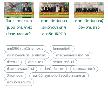
จับมาแลก! กยท.
กยท. จัดสัมมนา
กยท. จัดสัมมนาผู้
ทุ่มงบ จ่ายค่าหัว
ระหว่างประเทศ
ซื้อ–ขายยาง
ปลาหมอคางดำ
สมาชิก IRRDB
am1386สถานีวิทยุเกษตร
farmradioth
กระทรวงเกษตรเเละสหกรณ์
การยางแห่งประเทศไทย
ข่าววันนี้
ข่าวเกษตร
ข่าวเกษตรวันนี้
ข่าวเกษตรออนไลน์
น้ำหมักชีวภาพ
ปลาหมอคางดำ
วิทยุเกษตร
สถานีวิทยุกระจายเสียงเพื่อการเกษตร
สถานีวิทยุเกษตร