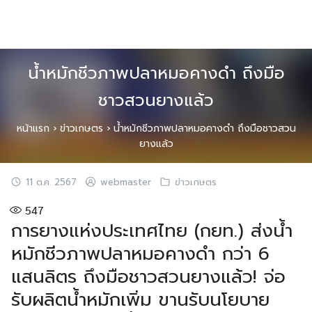
Skip
to
content
น้ำหมักชีวภาพปลาหมอคางดำ ถึงมือ
ชาวสวนยางแล้ว
หน้าแรก
›
ข่าวเกษตร
›
น้ำหมักชีวภาพปลาหมอคางดำ ถึงมือชาวสวน
ยางแล้ว
11 ต.ค. 2567
webmaster
ข่าวเกษตร
547
การยางแห่งประเทศไทย (กยท.) ส่งน้ำ
หมักชีวภาพปลาหมอคางดำ กว่า 6
แสนลิตร ถึงมือชาวสวนยางแล้ว! จ่อ
รับผลิตน้ำหมักเพิ่ม ขานรับนโยบาย