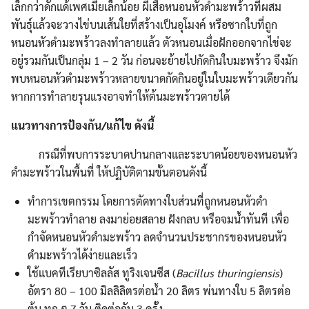
เล็กกว่าดักแด้เพศเมียเล็กน้อย ผีเสื้อหนอนหัวดำมะพร้าวที่ผสม
พันธุ์แล้วจะวางไข่บนเส้นใยที่สร้างเป็นอุโมงค์ หรือซากใบที่ถูก
หนอนหัวดำมะพร้าวลงทำลายแล้ว ตัวหนอนเมื่อฝักออกจากไข่จะ
อยู่รวมกันเป็นกลุ่ม 1 – 2 วัน ก่อนจะย้ายไปกัดกินใบมะพร้าว จึงมัก
พบหนอนหัวดำมะพร้าวหลายขนาดกัดกินอยู่ในใบมะพร้าวเดียวกัน
หากการทำลายรุนแรงอาจทำให้ต้นมะพร้าวตายได้
แนวทางการป้องกัน/แก้ไข ดังนี้
กรณีที่พบการระบาดปานกลางและระบาดน้อยของหนอนหัว
ดำมะพร้าวในพื้นที่ ให้ปฏิบัติตามขั้นตอนดังนี้
ทำการเขตกรรม โดยการตัดทางใบส่วนที่ถูกหนอนหัวดำ
มะพร้าวทำลาย ลงมาย่อยสลาย ฝังกลบ หรือจมน้ำทันที เพื่อ
กำจัดหนอนหัวดำมะพร้าว ลดจำนวนประชากรของหนอนหัว
ดำมะพร้าวได้ง่ายและเร็ว
ใช้แบคทีเรียบาซิลลัส ทูริงเจนซีส (
Bacillus thuringiensis
)
อัตรา 80 – 100 มิลลิลิตรต่อน้ำ 20 ลิตร พ่นทางใบ 5 ลิตรต่อ
ต้น ทุก ๆ 7 วัน ติดต่อกัน 3 ครั้ง