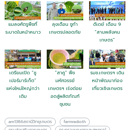
แมลงศัตรูพืชที่
ลุงเดือน ชูทำ
ดีเดย์ เดือน 9
ระบาดในหน้าหนาว
เกษตรปลอดภัย
“สานพลังคน
เกษตร”
เตรียมเปิด ”ซู
“สาคู” พืช
รมช.เกษตรฯ เดิน
เปอร์มาร์เก็ต”
มหัศจรรย์
หน้าพัฒนาท่อง
แห่งใหม่ใหญ่กว่า
เกษตรฯ เร่งต่อย
เที่ยวเชิงเกษตร
เดิม
อดสู่ผลิตภัณฑ์
ชุมชน
am1386สถานีวิทยุเกษตร
farmradioth
กรมส่งเสริมการเกษตร
กระทรวงเกษตรเเละสหกรณ์