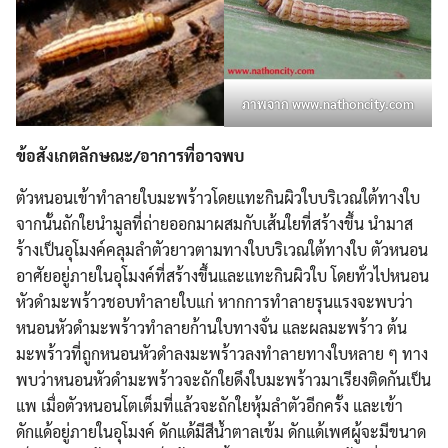
ภาพจาก www.nathoncity.com
ข้อสังเกตลักษณะ/อาการที่อาจพบ
ตัวหนอนเข้าทำลายใบมะพร้าวโดยแทะกินผิวใบบริเวณใต้ทางใบ
จากนั้นถักใยนำมูลที่ถ่ายออกมาผสมกับเส้นใยที่สร้างขึ้น นำมาส
ร้างเป็นอุโมงค์คลุมลำตัวยาวตามทางใบบริเวณใต้ทางใบ ตัวหนอน
อาศัยอยู่ภายในอุโมงค์ที่สร้างขึ้นและแทะกินผิวใบ โดยทั่วไปหนอน
หัวดำมะพร้าวชอบทำลายใบแก่ หากการทำลายรุนแรงจะพบว่า
หนอนหัวดำมะพร้าวทำลายก้านใบทางจั่น และผลมะพร้าว ต้น
มะพร้าวที่ถูกหนอนหัวดำลงมะพร้าวลงทำลายทางใบหลาย ๆ ทาง
พบว่าหนอนหัวดำมะพร้าวจะถักใยดึงใบมะพร้าวมาเรียงติดกันเป็น
แพ เมื่อตัวหนอนโตเต็มที่แล้วจะถักใยหุ้มลำตัวอีกครั้ง และเข้า
ดักแด้อยู่ภายในอุโมงค์ ดักแด้มีสีน้ำตาลเข้ม ดักแด้เพศผู้จะมีขนาด