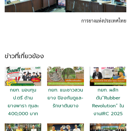
การยางแห่งประเทศไทย
Search
Search
for:
ข่าวที่เกี่ยวข้อง
กยท. มอบทุน
กยท. แนะชาวสวน
กยท. ผลัก
ป.ตรี ด้าน
ยาง ป้องกันดูแล-
ดัน“Rubber
ยางพารา ทุนละ
รักษาต้นยาง
Revolution” ใน
400,000 บาท
งานIRC 2025