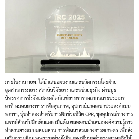
ภายในงาน กยท. ได้นำเสนอผลงานและนวัตกรรมโดยฝ่าย
อุตสาหกรรมยาง สถาบันวิจัยยาง และหน่วยธุรกิจ ผ่านบูธ
นิทรรศการซึ่งจัดแสดงผลิตภัณฑ์ยางพาราหลากหลายประเภท
อาทิ หมอนยางพาราเพื่อสุขภาพ, อุปกรณ์นวดอเนกประสงค์แบบ
พกพา, หุ่นจำลองสำหรับการฝึกช่วยชีวิต CPR, ชุดอุปกรณ์ทางการ
แพทย์สำหรับฝึกเย็บแผล เป็นต้น ตลอดจนนำเสนอองค์ความรู้การ
ทำสวนยางแบบผสมผสาน การพัฒนาสวนยางอารยเกษตร เพื่อส่ง
เสริมการผลิตยางพาราอย่างยั่งยืนและเพิ่มมูลค่าทางเศรษฐกิจให้