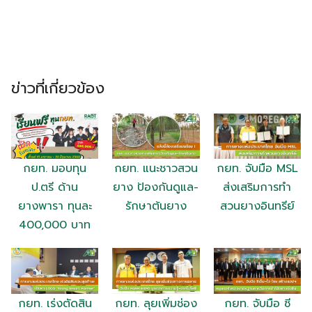
ข่าวที่เกี่ยวข้อง
กยท. มอบทุน
กยท. แนะชาวสวน
กยท. จับมือ MSL
ป.ตรี ด้าน
ยาง ป้องกันดูแล-
ส่งเสริมการทำ
ยางพารา ทุนละ
รักษาต้นยาง
สวนยางอินทรีย์
400,000 บาท
กยท. เร่งตัดสิน
กยท. ลุยเพิ่มช่อง
กยท. จับมือ ซี