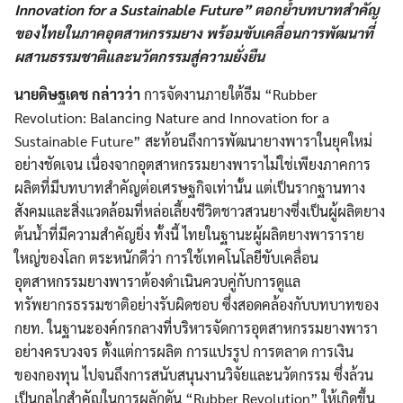
Innovation for a Sustainable Future” ตอกย้ำบทบาทสำคัญ
ของไทยในภาคอุตสาหกรรมยาง พร้อมขับเคลื่อนการพัฒนาที่
ผสานธรรมชาติและนวัตกรรมสู่ความยั่งยืน
นายดิษฐเดช กล่าวว่า
การจัดงานภายใต้ธีม “Rubber
Revolution: Balancing Nature and Innovation for a
Sustainable Future” สะท้อนถึงการพัฒนายางพาราในยุคใหม่
อย่างชัดเจน เนื่องจากอุตสาหกรรมยางพาราไม่ใช่เพียงภาคการ
ผลิตที่มีบทบาทสำคัญต่อเศรษฐกิจเท่านั้น แต่เป็นรากฐานทาง
สังคมและสิ่งแวดล้อมที่หล่อเลี้ยงชีวิตชาวสวนยางซึ่งเป็นผู้ผลิตยาง
ต้นน้ำที่มีความสำคัญยิ่ง ทั้งนี้ ไทยในฐานะผู้ผลิตยางพาราราย
ใหญ่ของโลก ตระหนักดีว่า การใช้เทคโนโลยีขับเคลื่อน
อุตสาหกรรมยางพาราต้องดำเนินควบคู่กับการดูแล
ทรัพยากรธรรมชาติอย่างรับผิดชอบ ซึ่งสอดคล้องกับบทบาทของ
กยท. ในฐานะองค์กรกลางที่บริหารจัดการอุตสาหกรรมยางพารา
อย่างครบวงจร ตั้งแต่การผลิต การแปรรูป การตลาด การเงิน
ของกองทุน ไปจนถึงการสนับสนุนงานวิจัยและนวัตกรรม ซึ่งล้วน
เป็นกลไกสำคัญในการผลักดัน “Rubber Revolution” ให้เกิดขึ้น