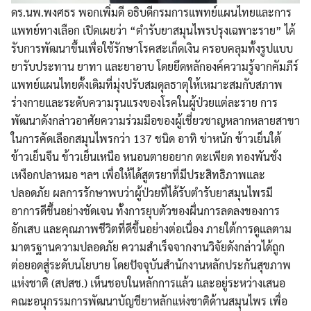
ดร.นพ.พงศธร พอกเพิ่มดี อธิบดีกรมการแพทย์แผนไทยและการ
แพทย์ทางเลือก เปิดเผยว่า “ตำรับยาสมุนไพรปรุงเฉพาะราย” ได้
รับการพัฒนาขึ้นเพื่อใช้รักษาโรคสะเก็ดเงิน ครอบคลุมทั้งรูปแบบ
ยารับประทาน ยาทา และยาอาบ โดยยึดหลักองค์ความรู้จากคัมภีร์
แพทย์แผนไทยดั้งเดิมที่มุ่งปรับสมดุลธาตุให้เหมาะสมกับสภาพ
ร่างกายและระดับความรุนแรงของโรคในผู้ป่วยแต่ละราย การ
พัฒนาดังกล่าวอาศัยความร่วมมือของผู้เชี่ยวชาญหลากหลายสาขา
ในการคัดเลือกสมุนไพรกว่า 137 ชนิด อาทิ ข่าหนัก ข้าวเย็นใต้
ข้าวเย็นจีน ข้าวเย็นเหนือ หนอนตายอยาก ตะเพียด ทองพันชั่ง
เหงือกปลาหมอ ฯลฯ เพื่อให้ได้สูตรยาที่มีประสิทธิภาพและ
ปลอดภัย ผลการรักษาพบว่าผู้ป่วยที่ได้รับตำรับยาสมุนไพรมี
อาการดีขึ้นอย่างชัดเจน ทั้งการยุบตัวของผื่นการลดลงของการ
อักเสบ และคุณภาพชีวิตที่ดีขึ้นอย่างต่อเนื่อง ภายใต้การดูแลตาม
มาตรฐานความปลอดภัย ความสำเร็จจากงานวิจัยดังกล่าวได้ถูก
ต่อยอดสู่ระดับนโยบาย โดยปัจจุบันสำนักงานหลักประกันสุขภาพ
แห่งชาติ (สปสช.) เห็นชอบในหลักการแล้ว และอยู่ระหว่างเสนอ
คณะอนุกรรมการพัฒนาบัญชียาหลักแห่งชาติด้านสมุนไพร เพื่อ