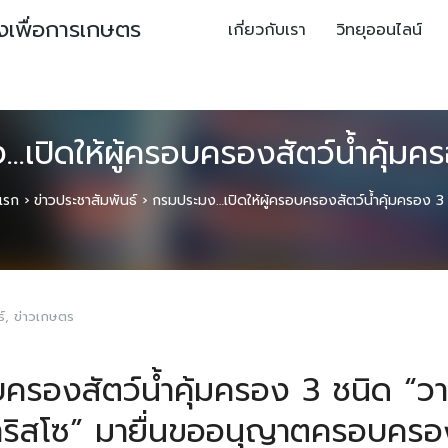
ยงเพื่อการเกษตร
เกี่ยวกับเรา
วิทยุออนไลน์
เปิดให้ผู้ครอบครองสัตว์น้ำคุ้มค
แรก
›
ข่าวประชาสัมพันธ์
›
กรมประมง…เปิดให้ผู้ครอบครองสัตว์น้ำคุ้มครอง 3
์
,
ข่าวเกษตร
บครองสัตว์น้ำคุ้มครอง 3 ชนิด “ว
าริสโซ” มายื่นขออนุญาตครอบครอ