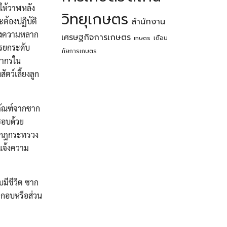
ให้วาฬหลัง
วิทยุเกษตร
ต้องปฏิบัติ
สำนักงาน
ของความหลาก
เศรษฐกิจการเกษตร
เตือน
เกษตร
ารยกระดับ
ภัยการเกษตร
ชากรใน
ตว์เลี้ยงลูก
ตภัณฑ์จากซาก
ยชอบด้วย
ที่กฎกระทรวง
าแจ้งความ
บมีชีวิต ซาก
ระกอบหรือส่วน