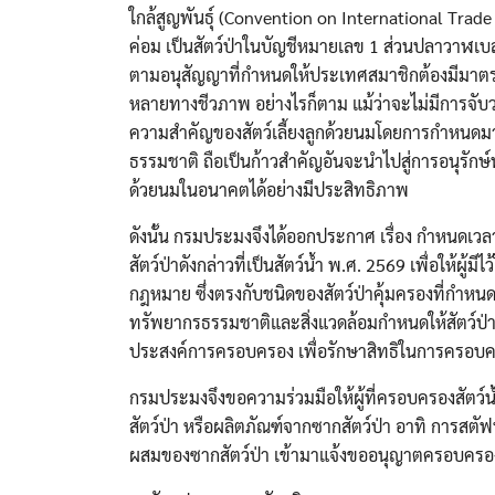
ใกล้สูญพันธุ์ (Convention on International Trad
ค่อม เป็นสัตว์ป่าในบัญชีหมายเลข 1 ส่วนปลาวาฬเบลน
ตามอนุสัญญาที่กำหนดให้ประเทศสมาชิกต้องมีมาตร
หลายทางชีวภาพ อย่างไรก็ตาม แม้ว่าจะไม่มีการจับ
ความสำคัญของสัตว์เลี้ยงลูกด้วยนมโดยการกำหนด
ธรรมชาติ ถือเป็นก้าวสำคัญอันจะนำไปสู่การอนุรักษ์
ด้วยนมในอนาคตได้อย่างมีประสิทธิภาพ
ดังนั้น กรมประมงจึงได้ออกประกาศ เรื่อง กำหนดเวล
สัตว์ป่าดังกล่าวที่เป็นสัตว์น้ำ พ.ศ. 2569 เพื่อให้ผู
กฎหมาย ซึ่งตรงกับชนิดของสัตว์ป่าคุ้มครองที่กำหนด
ทรัพยากรธรรมชาติและสิ่งแวดล้อมกำหนดให้สัตว์ป่าบา
ประสงค์การครอบครอง เพื่อรักษาสิทธิในการครอบ
กรมประมงจึงขอความร่วมมือให้ผู้ที่ครอบครองสัตว์น้ำ
สัตว์ป่า หรือผลิตภัณฑ์จากซากสัตว์ป่า อาทิ การสตัฟ
ผสมของซากสัตว์ป่า เข้ามาแจ้งขออนุญาตครอบครอ