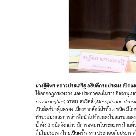
นางฐิติพร หลาวประเสริฐ อธิบดีกรมประมง เปิดเผ
ได้ออกกฎกระทรวง และประกาศลงในราชกิจจานุเบกษา เ
novaeangliae
) วาฬเบลนวิลล์ (
Mesoplodon densir
เป็นสัตว์ป่าคุ้มครอง เนื่องจากสัตว์น้ำทั้ง 3 ชนิ
ทำประมงและการล่าเพื่อนำไปจัดแสดงในสถานแสดงพันธุ์ส
น้ำทั้ง 3 ชนิดดังกล่าว มีการอพยพในระยะทางไกลทั
ตื้นในประเทศไทยเป็นครั้งคราว ประกอบกับประเทศไทย