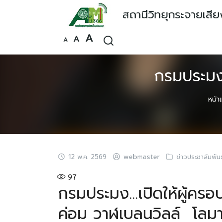
Skip
สถานีวิทยุกระจายเสี
to
content
Increase
A
Reset
Decrease
A
A
font
font
font
size.
size.
size.
กรมประมง…
หน้า
12 พ.ค. 2569
webmaster
ข่าวประชาสัมพันธ
97
กรมประมง…เปิดให้ผู้ครอ
ค่อม วาฬเบลนวิลล์ โลม