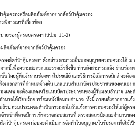
Search
Search
for:
่าคุ้มครองหรือผลิตภัณฑ์จากซากสัตว์ป่าคุ้มครอง
ิจารณาที่เกี่ยวข้อง
หมายของผู้ครอบครองฯ (สป.ม. 11-2)
ือผลิตภัณฑ์จากซากสัตว์ป่าคุ้มครอง
บครองสัตว์ป่าคุ้มครองฯ ดังกล่าว สามารถยื่นขออนุญาตครอบครองได้ ณ 
นอกจากนี้เพื่อความสะดวกและรวดเร็วยิ่งขึ้น ท่านยังสามารถแจ้ง ผ่านช่อง
ั้น โดยผู้ที่แจ้งผ่านช่องทางไปรษณีย์ และวิธีการอิเล็กทรอนิกส์ จะต้
พร้อมเอกสารที่กำหนดข้างต้น และแนบสำเนาบัตรประชาชนของตนเอง
ก
ครองแทน
จะต้องแสดงหรือแนบบัตรประชาชนของผู้รับมอบอำนาจ และส
อำนาจให้เรียบร้อย พร้อมหนังสือมอบอำนาจ ทั้งนี้ ภายหลังจากการแจ
รบถ้วน กรมประมงจะดำเนินการออกใบรับแจ้งการครอบครองให้แก่ผู้ครอ
ยเจ้าหน้าที่อาจมีการเข้าตรวจสอบสถานที่ ตรวจสอบชนิดและจำนวนของส
สัตว์ป่าคุ้มครอง ก่อนจะดำเนินการจัดทำใบอนุญาต/ใบรับรอง เพื่อใช้เป