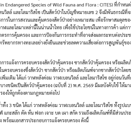
e in Endangered Species of Wild Fauna and Flora : CITES) ที่กำหนด
วิลล์ และโลมาริสโซ เป็นสัตว์ป่าในบัญชีหมายเลข 2 จึงมีพันธกรณีที่จะ
การในการสงวนและคุ้มครองสัตว์ป่าอย่างเหมาะสม เพื่อรักษาสมดุล
วาฬและโลมาเหล่านี้ในน่านน้ำไทย เพื่อใช้ประโยชน์ในทางการค้า แต่ก
มาตรการคุ้มครอง และการป้องกันการกระทำที่อาจส่งผลกระทบต่อประ
ทรัพยากรทางทะเลอย่างยั่งยืนและช่วยลดความเสี่ยงต่อการสูญพันธุ์ของสั
าการแจ้งการครอบครองสัตว์ป่าคุ้มครอง ซากสัตว์ป่าคุ้มครอง หรือผลิ
้มีไว้ในครอบครองซึ่งสัตว์ป่า ซากสัตว์ป่า หรือผลิตภัณฑ์จากซากสัตว์ป่าโด
เพิ่มเติม ได้แก่ วาฬหลังค่อม วาฬเบลนวิลล์ และโลมาริสโซ อยู่ก่อนวัน
งชนิดเป็นสัตว์ป่าคุ้มครอง (ฉบับที่ 2) พ.ศ. 2569 มีผลบังคับใช้ ให้ม
ครองให้ถูกต้องตามกฎหมายต่อไป
ทั้ง 3 ชนิด ได้แก่ วาฬหลังค่อม วาฬเบลนวิลล์ และโลมาริสโซ ทั้งรูปแบ
ฟ์ แกะสลัก ตัด หั่น ฟอก เจาะ บด เผา สกัด รวมถึงผลิตภัณฑ์ที่มีส่วนป
ง พร้อมเอกสารประกอบการแจ้งครอบครอง ดังนี้