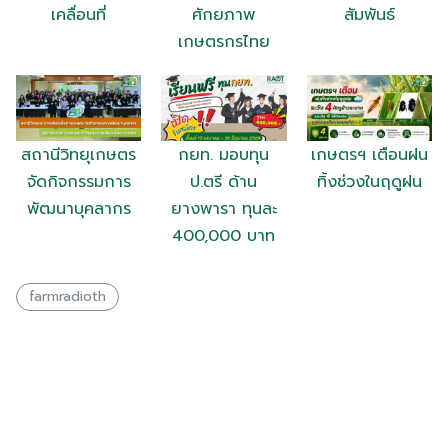
เคลื่อนที่
ศักยภาพ
สัมพันธ์
เกษตรกรไทย
สถานีวิทยุเกษตร
กยท. มอบทุน
เกษตรฯ เตือนฝน
จัดกิจกรรมการ
ป.ตรี ด้าน
ทิ้งช่วงในฤดูฝน
พัฒนาบุคลากร
ยางพารา ทุนละ
400,000 บาท
farmradioth