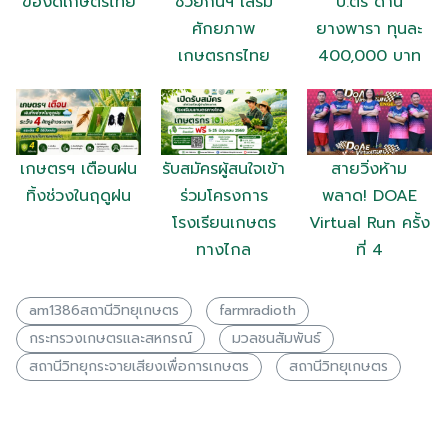
ของดีเกษตรไทย
ช่วยกันฯ เสริม
ป.ตรี ด้าน
ศักยภาพ
ยางพารา ทุนละ
เกษตรกรไทย
400,000 บาท
เกษตรฯ เตือนฝน
รับสมัครผู้สนใจเข้า
สายวิ่งห้าม
ทิ้งช่วงในฤดูฝน
ร่วมโครงการ
พลาด! DOAE
โรงเรียนเกษตร
Virtual Run ครั้ง
ทางไกล
ที่ 4
am1386สถานีวิทยุเกษตร
farmradioth
กระทรวงเกษตรเเละสหกรณ์
มวลชนสัมพันธ์
สถานีวิทยุกระจายเสียงเพื่อการเกษตร
สถานีวิทยุเกษตร