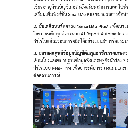
เชี่ยวชาญด้านบัญชีเกษตรอัจฉริยะ สามารถเข้าไปช่ว
เตรียมเพิ่มฟังก์ชัน SmartMe KID ขยายผลการจัดทำบั
2. ขับเคลื่อนนวัตกรรม ‘SmartMe Plus’ :
พัฒนาแอป
วิเคราะห์ต้นทุนด้วยระบบ AI Report Automatic ช
กำไรในแต่ละรอบการผลิตได้อย่างแม่นยำ พร้อมระบ
3. ขยายผลศูนย์ข้อมูลบัญชีต้นทุนอาชีพภาคเกษตรร
เชื่อมโยงและขยายฐานข้อมูลพืชเศรษฐกิจนำร่อง 3 ชน
กำไรแบบ Real-Time เพื่อยกระดับการวางแผนและการ
ต่อสถานการณ์