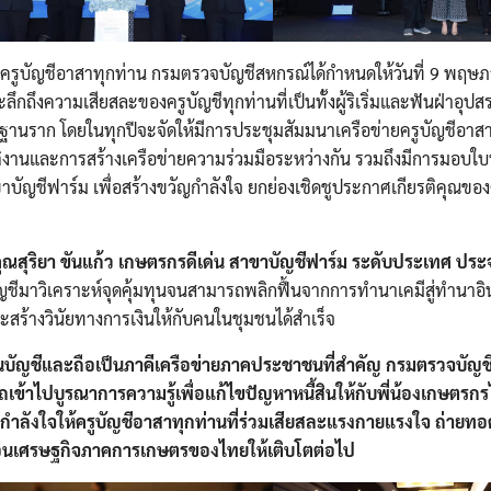
ให้แก่ครูบัญชีอาสาทุกท่าน กรมตรวจบัญชีสหกรณ์ได้กำหนดให้วันที่ 9 พฤ
ลึกถึงความเสียสละของครูบัญชีทุกท่านที่เป็นทั้งผู้ริเริ่มและฟันฝ่าอุ
ฐานราก โดยในทุกปีจะจัดให้มีการประชุมสัมมนาเครือข่ายครูบัญชีอาส
บัติงานและการสร้างเครือข่ายความร่วมมือระหว่างกัน รวมถึงมีการมอบ
าขาบัญชีฟาร์ม เพื่อสร้างขวัญกำลังใจ ยกย่องเชิดชูประกาศเกียรติคุณขอ
ุณสุริยา ขันแก้ว เกษตรกรดีเด่น สาขาบัญชีฟาร์ม ระดับประเทศ ประ
ญชีมาวิเคราะห์จุดคุ้มทุนจนสามารถพลิกฟื้นจากการทำนาเคมีสู่ทำนาอิน
ะสร้างวินัยทางการเงินให้กับคนในชุมชนได้สำเร็จ
านบัญชีและถือเป็นภาคีเครือข่ายภาคประชาชนที่สำคัญ กรมตรวจบัญชี
มารถเข้าไปบูรณาการความรู้เพื่อแก้ไขปัญหาหนี้สินให้กับพี่น้องเกษตรก
งกำลังใจให้ครูบัญชีอาสาทุกท่านที่ร่วมเสียสละแรงกายแรงใจ ถ่ายท
คลื่อนเศรษฐกิจภาคการเกษตรของไทยให้เติบโตต่อไป