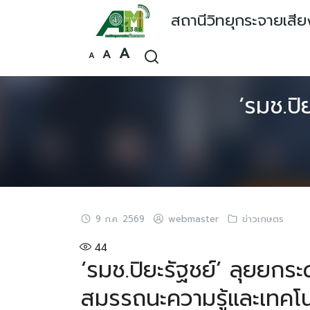
Skip
สถานีวิทยุกระจายเสี
to
content
Increase
A
Reset
Decrease
A
A
font
font
font
size.
size.
size.
‘รมช.ปิ
9 ก.ค. 2569
webmaster
ข่าวเกษตร
44
‘รมช.ปิยะรัฐชย์’ ลุยยกระด
สมรรถนะความรู้และเทคโน