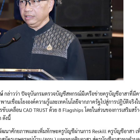
Search
Search
for:
ณ์
กล่าวว่า ปัจจุบันกรมตรวจบัญชีสหกรณ์มีเครือข่ายครูบัญชีอาสาที่มี
สะพานเชื่อมโยงองค์ความรู้และเทคโนโลยีจากภาครัฐไปสู่การปฏิบัติจริงใ
ารขับเคลื่อน CAD TRUST ด้วย 8 Flagships โดยในส่วนของการเสริมสร้า
ดังนี้
ัฒนาศักยภาพและเพิ่มทักษะครูบัญชีผ่านการ Reskill ครูบัญชีอาสา เพื
สมัครเกษตรหมู่บ้าน (อกม.) และหมอดินอาสา สู่ครูบัญชีอาสาทุกตำบล ให