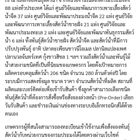
88 แห่งทั่วประเทศ ได้แก่ ศูนย์วิจัยและพัฒนาการเพาะเลี้ยงสัตว์
น้ำจืด 37 แห่ง ศูนย์วิจัยและพัฒนาประมงน้ำจืด 22 แห่ง ศูนย์วิจัย
และพัฒนาการเพาะเลี้ยงสัตว์น้ำชายฝั่ง 21 แห่ง ศูนย์วิจัยและ
พัฒนาประมงทะเล 2 แห่ง และศูนย์วิจัยและพัฒนาพันธุกรรมสัตว์
น้ำ 6 แห่ง ทั้งพันธุ์สัตว์น้ำชายฝั่ง สัตว์น้ำจืด และสัตว์น้ำที่มีการ
ปรับปรุงพันธุ์ อาทิ ปลาตะเพียนขาวนีโอเมล ปลานิลแปลงเพศ
ปลานวลจันทร์เทศ กุ้งขาวสิชล 1 ฯลฯ รวมถึงสัตว์น้ำและพันธุ์ไม้
น้ำสวยงามชนิดที่เป็นที่นิยมของเกษตรกร โดยตั้งเป้าหมายการ
ผลิตครอบคลุมสัตว์น้ำ 206 ชนิด จำนวน 280 ล้านตัวต่อปี โดย
ระบบมีการแสดงข้อมูล ขนาด ราคา จำนวนสัตว์น้ำที่ผลิต สถานที่
ผลิตและเบอร์ติดต่อเพื่อเข้ารับสินค้า ซึ่งลูกค้าสามารถเลือกชนิด
พันธุ์สัตว์น้ำที่ต้องการสั่งซื้อหรือสั่งจองล่วงหน้า (Pre-Order) เลือก
วันรับสินค้า และชำระเงินผ่านช่องทางระบบอิเล็กทรอนิกส์ได้ด้วย
ตนเอง
เกษตรกรผู้ที่สนใจสามารถลงทะเบียนเข้าใช้งานเพื่อสั่งจองพันธุ์
สัตว์น้ำกับหน่วยงานของกรมประมงได้โดยตรงผ่านเว็บไซต์