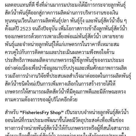
ผลตอบแทนที่ดี ซึ่งที่ผ่านมากรมประมงได้มีการกระจายลูกพันธุ์
สัตว์น้ำพันธุ์ดีออกสู่ภาคการผลิตผ่านการบริหารงานของเงิน
ทุนหมุนเวียนในการผลิตพันธุ์ปลา พันธุ์กุ้ง และพันธุ์สัตว์น้ำอื่น ๆ
ตั้งแต่ปี 2523 จนถึงปัจจุบัน เพิ่มโอกาสการเข้าถึงลูกพันธุ์สัตว์น้ำ
ของเกษตรกรด้วยการเพาะเลี้ยงพ่อแม่พันธุ์สัตว์น้ำ เพาะขยาย
พันธุ์และจำหน่ายลูกพันธุ์ให้แก่เกษตรกรในราคาที่เหมาะสม
ควบคู่ไปกับการติดตามและประเมินผลความพึงพอใจด้าน
ประสิทธิภาพผลผลิตจากเกษตรกรผู้ใช้ลูกพันธุ์ของกรมประมง
อย่างต่อเนื่องเพื่อนำข้อมูลมาปรับปรุงและเพิ่มศักยภาพการผลิต
รวมถึงการนำงานวิจัยที่ประสบผลสำเร็จมาต่อยอดในการผลิตพันธุ์
สัตว์น้ำชนิดใหม่เป็นการเพิ่มทางเลือกในการสร้างรายได้ให้
เกษตรกรให้สามารถผลิตสัตว์น้ำที่มีคุณภาพดีและมีลักษณะตรง
ตามความต้องการของผู้บริโภคอีกด้วย
สำหรับ
“FisheriesFry Shop”
เป็นระบบจำหน่ายลูกพันธุ์สัตว์น้ำ
ออนไลน์ที่กรมประมงพัฒนาขึ้นโดยมีวัตถุประสงค์เพื่อเพิ่มช่อง
ทางการจำหน่ายพันธุ์สัตว์น้ำให้กับเกษตรกรหรือผู้ที่สนใจสามารถ
เข้ามาเลือกซื้อพันธุ์สัตว์น้ำ จากหน่วยงานในสังกัดกรมประมงทั้ง