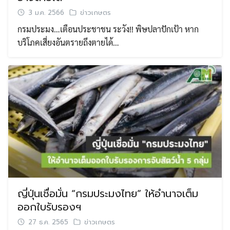
3 ม.ค. 2566
ข่าวเกษตร
กรมประมง…เตือนประชาชน ระวัง!! พิษปลาปักเป้า หาก
บริโภคเสี่ยงอันตรายถึงตายได้…
ญี่ปุ่นเชื่อมั่น “กรมประมงไทย” ให้อำนาจเต็ม
ออกใบรับรองฯ
27 ธ.ค. 2565
ข่าวเกษตร