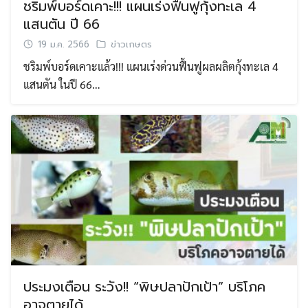
ชริมพ์บอร์ดเคาะ!!! แผนเร่งฟื้นฟูกุ้งทะเล 4
แสนตัน ปี 66
19 ม.ค. 2566
ข่าวเกษตร
ชริมพ์บอร์ดเคาะแล้ว!!! แผนเร่งด่วนฟื้นฟูผลผลิตกุ้งทะเล 4
แสนตัน ในปี 66…
Search
Search
for:
ประมงเตือน ระวัง!! “พิษปลาปักเป้า” บริโภค
อาจตายได้