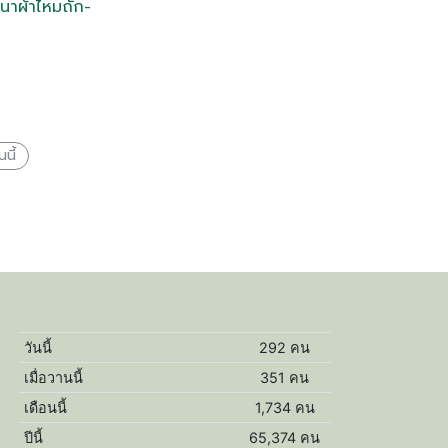
นาผ้าไหมถัก-
นี้