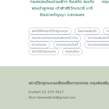
กรมหม่อนไหมร่วมเฝ้าฯ รับเสด็จ สมเด็จ
กรม
พระเจ้าลูกเธอ เจ้าฟ้าสิริวัณณวรี นารี
รัตนราชกัญญา จ.สกลนคร
am1386สถานีวิทยุเกษตร
farmradioth
ก
กระทรวงเกษตรเเละสหกรณ์ ข่าว
ข่าวกรมหม่อน
ข่าวเกษตร
ข่าวเกษตรวันนี้
ข่าวเกษตรออน
สถานีวิทยุเกษตร
หม่อนไหม
สถานีวิทยุกระจายเสียงเพื่อการเกษตร กรมส่งเสร
โทรศัพท์ 02 579 3927
อีเมล
farmradioth@gmail.com