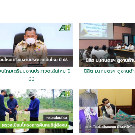
อนไหมเตรียมงานประกวดเส้นไหม ปี
นิสิต ม.เกษตรฯ ดูงานด้
66