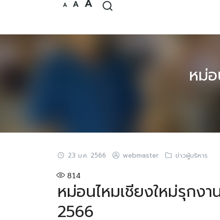
Increase
A
Reset
Decrease
A
Skip
A
font
font
font
size.
size.
to
size.
content
หม่อ
23 ม.ค. 2566
webmaster
ข่าวผู้บริหาร
814
หม่อนไหมเชียงใหม่รุกงา
2566